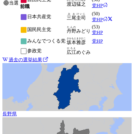
わたなべ
たけゆき
当選
渡辺
猛之
党HP
前職
(
50
)
みお
けいじ
日本共産党
三尾
圭司
党HP
(
53
)
たんの
国民民主党
丹野
みどり
党HP
さかもと
まさひこ
みんなでつくる党
党HP
坂本
雅彦
ひろえ
参政党
広江
めぐみ
過去の選挙結果
長野県