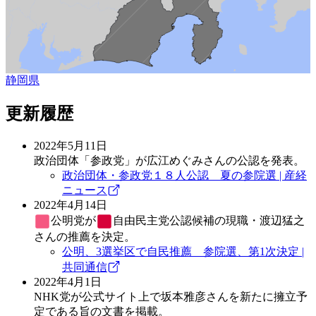
静岡県
更新履歴
2022年5月11日
政治団体「参政党」が広江めぐみさんの公認を発表。
政治団体・参政党１８人公認 夏の参院選 | 産経
ニュース
2022年4月14日
公明党
が
自由民主党
公認候補の現職・渡辺猛之
さんの推薦を決定。
公明、3選挙区で自民推薦 参院選、第1次決定 |
共同通信
2022年4月1日
NHK党が公式サイト上で坂本雅彦さんを新たに擁立予
定である旨の文書を掲載。