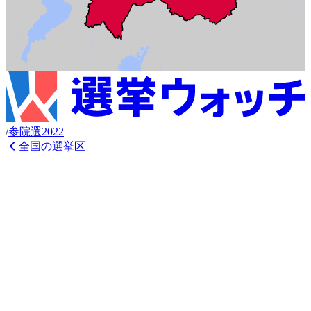
/
参
院選
2022
全国の選挙区