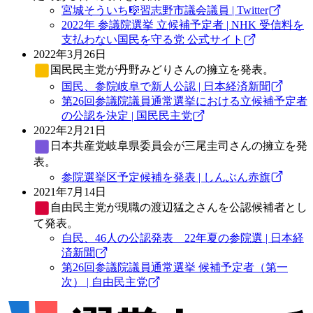
宮城そういち🎼習志野市議会議員 | Twitter
2022年 参議院選挙 立候補予定者 | NHK 受信料を
支払わない国民を守る党 公式サイト
2022年3月26日
国民民主党
が丹野みどりさんの擁立を発表。
国民、参院岐阜で新人公認 | 日本経済新聞
第26回参議院議員通常選挙における立候補予定者
の公認を決定 | 国民民主党
2022年2月21日
日本共産党
岐阜県委員会が三尾圭司さんの擁立を発
表。
参院選挙区予定候補を発表 | しんぶん赤旗
2021年7月14日
自由民主党
が現職の渡辺猛之さんを公認候補者とし
て発表。
自民、46人の公認発表 22年夏の参院選 | 日本経
済新聞
第26回参議院議員通常選挙 候補予定者（第一
次） | 自由民主党