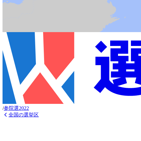
/
参
院選
2022
全国の選挙区