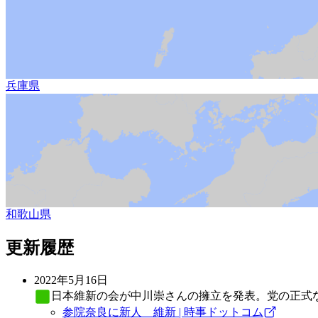
兵庫県
和歌山県
更新履歴
2022年5月16日
日本維新の会
が中川崇さんの擁立を発表。党の正式な
参院奈良に新人 維新 | 時事ドットコム