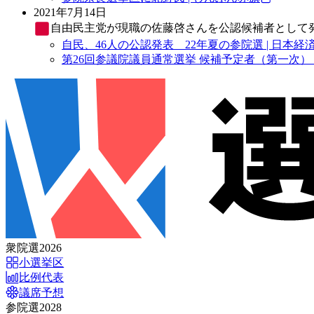
2021年7月14日
自由民主党
が現職の佐藤啓さんを公認候補者として
自民、46人の公認発表 22年夏の参院選 | 日本経
第26回参議院議員通常選挙 候補予定者（第一次） 
衆院選2026
小選挙区
比例代表
議席予想
参院選2028