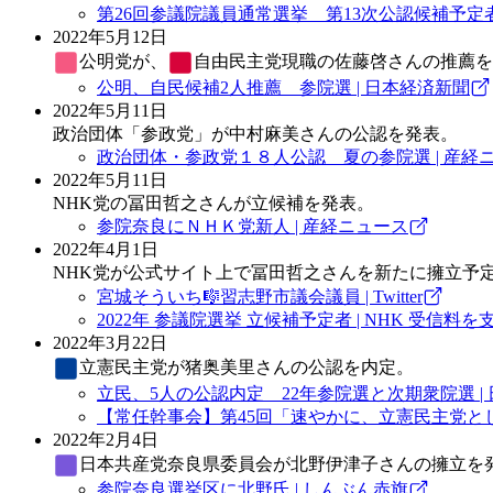
第26回参議院議員通常選挙 第13次公認候補予定
2022年5月12日
公明党
が、
自由民主党
現職の佐藤啓さんの推薦を
公明、自民候補2人推薦 参院選 | 日本経済新聞
2022年5月11日
政治団体「参政党」が中村麻美さんの公認を発表。
政治団体・参政党１８人公認 夏の参院選 | 産経
2022年5月11日
NHK党の冨田哲之さんが立候補を発表。
参院奈良にＮＨＫ党新人 | 産経ニュース
2022年4月1日
NHK党が公式サイト上で冨田哲之さんを新たに擁立予
宮城そういち🎼習志野市議会議員 | Twitter
2022年 参議院選挙 立候補予定者 | NHK 受信
2022年3月22日
立憲民主党
が猪奥美里さんの公認を内定。
立民、5人の公認内定 22年参院選と次期衆院選 |
【常任幹事会】第45回「速やかに、立憲民主党と
2022年2月4日
日本共産党
奈良県委員会が北野伊津子さんの擁立を
参院奈良選挙区に北野氏 | しんぶん赤旗