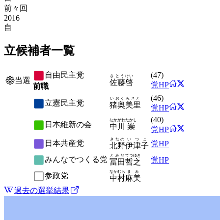
前々回
2016
自
立候補者一覧
自由民主党
(
47
)
さとう
けい
当選
佐藤
啓
党HP
前職
(
46
)
いおく
みさと
立憲民主党
猪奥
美里
党HP
(
40
)
なかがわ
たかし
日本維新の会
中川
崇
党HP
きたの
いつこ
日本共産党
党HP
北野
伊津子
とみだ
てつゆき
みんなでつくる党
党HP
冨田
哲之
なかむら
まみ
参政党
中村
麻美
過去の選挙結果