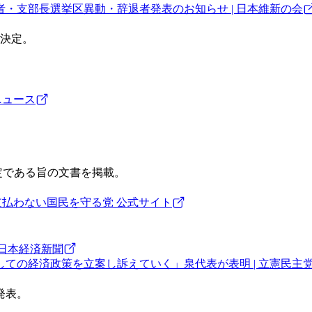
者・支部長選挙区異動・辞退者発表のお知らせ | 日本維新の会
決定。
ニュース
定である旨の文書を掲載。
料を支払わない国民を守る党 公式サイト
 日本経済新聞
しての経済政策を立案し訴えていく」泉代表が表明 | 立憲民主
発表。