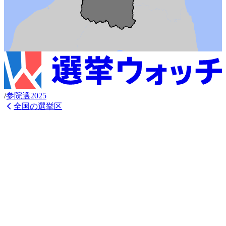
/
参
院選
2025
全国の選挙区