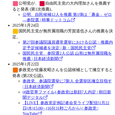
公明党
が、
自由民主党
の大内理加さんを推薦す
ると発表 (第1次推薦)。
公明、自民候補12人を推薦 第1弾は「裏金」ゼロ
―参院選 | 時事ドットコム
2025年1月24日
国民民主党
が無所属現職の芳賀道也さんの推薦を決
定。
第27回参議院議員通常選挙における公認・推薦内
定予定候補者を決定 | 新・国民民主党
国民民主党、参院選2人公認 山形は無所属現職を
推薦 | 日本経済新聞
2025年1月22日
参政党
が佐藤友昭さんを公認候補として擁立すると
発表 (第2次公認)。
参政党、参議院選挙に7新人 全選挙区擁立目指す
| 日本経済新聞
(#政官界ファイル) 参政党は新顔7人内定 | 朝日新
聞デジタル
【LIVE】参政党定例記者会見ライブ配信!1月22
日(水)15:00~ (16分31秒ごろから) | 参政党 |
YouTube