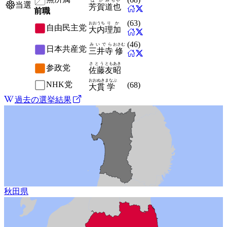
はが
みちや
当選
芳賀
道也
前職
(
63
)
おおうち
りか
自由民主党
大内
理加
(
46
)
みいでら
おさむ
日本共産党
三井寺
修
さとう
ともあき
参政党
佐藤
友昭
おおぬき
まなぶ
NHK党
(
68
)
大貫
学
過去の選挙結果
秋田県