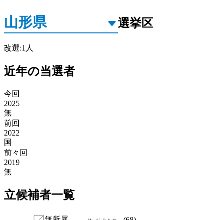
選挙区
改選
:
1
人
近年の当選者
今回
2025
無
前回
2022
国
前々回
2019
無
立候補者一覧
無所属
(
68
)