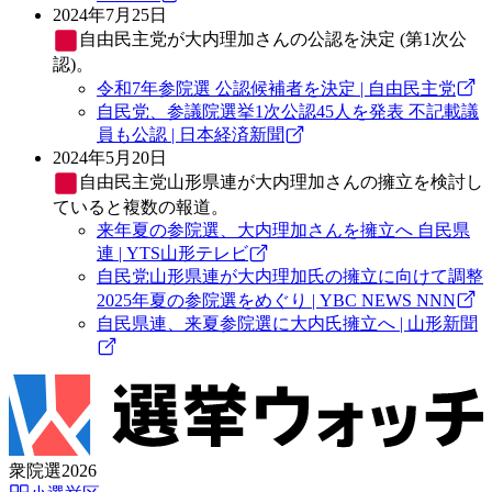
2024年7月25日
自由民主党
が大内理加さんの公認を決定 (第1次公
認)。
令和7年参院選 公認候補者を決定 | 自由民主党
自民党、参議院選挙1次公認45人を発表 不記載議
員も公認 | 日本経済新聞
2024年5月20日
自由民主党
山形県連が大内理加さんの擁立を検討し
ていると複数の報道。
来年夏の参院選、大内理加さんを擁立へ 自民県
連 | YTS山形テレビ
自民党山形県連が大内理加氏の擁立に向けて調整
2025年夏の参院選をめぐり | YBC NEWS NNN
自民県連、来夏参院選に大内氏擁立へ | 山形新聞
衆院選2026