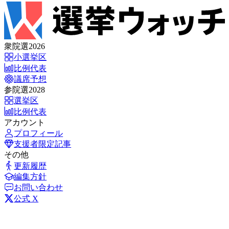
衆院選2026
小選挙区
比例代表
議席予想
参院選2028
選挙区
比例代表
アカウント
プロフィール
支援者限定記事
その他
更新履歴
編集方針
お問い合わせ
公式 X