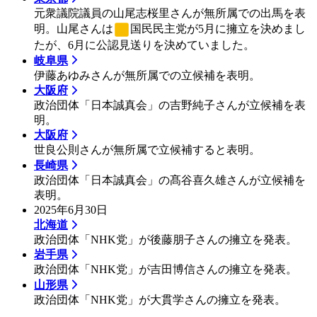
元衆議院議員の山尾志桜里さんが無所属での出馬を表
明。山尾さんは
国民民主党
が5月に擁立を決めまし
たが、6月に公認見送りを決めていました。
岐阜県
伊藤あゆみさんが無所属での立候補を表明。
大阪府
政治団体「日本誠真会」の吉野純子さんが立候補を表
明。
大阪府
世良公則さんが無所属で立候補すると表明。
長崎県
政治団体「日本誠真会」の髙谷喜久雄さんが立候補を
表明。
2025年6月30日
北海道
政治団体「NHK党」が後藤朋子さんの擁立を発表。
岩手県
政治団体「NHK党」が吉田博信さんの擁立を発表。
山形県
政治団体「NHK党」が大貫学さんの擁立を発表。