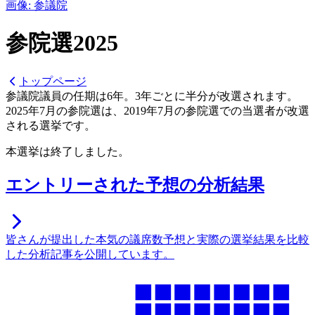
画像:
参議院
参院選
2025
トップページ
参議院議員の任期は6年。
3年ごとに半分が改選されます。
2025
年7月の参院選は、
2019
年7月の参院選での当選者が
改選
される選挙です。
本選挙は終了しました。
エントリーされた予想の分析結果
皆さんが提出した本気の議席数予想と実際の選挙結果を比較
した分析記事を公開しています。