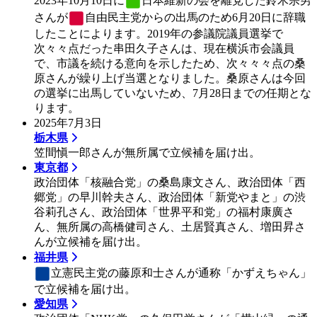
さんが
自由民主党
からの出馬のため6月20日に辞職
したことによります。2019年の参議院議員選挙で
次々々点だった串田久子さんは、現在横浜市会議員
で、市議を続ける意向を示したため、次々々々点の桑
原さんが繰り上げ当選となりました。桑原さんは今回
の選挙に出馬していないため、7月28日までの任期とな
ります。
2025年7月3日
栃木県
笠間愼一郎さんが無所属で立候補を届け出。
東京都
政治団体「核融合党」の桑島康文さん、政治団体「西
郷党」の早川幹夫さん、政治団体「新党やまと」の渋
谷莉孔さん、政治団体「世界平和党」の福村康廣さ
ん、無所属の高橋健司さん、土居賢真さん、増田昇さ
んが立候補を届け出。
福井県
立憲民主党
の藤原和士さんが通称「かずえちゃん」
で立候補を届け出。
愛知県