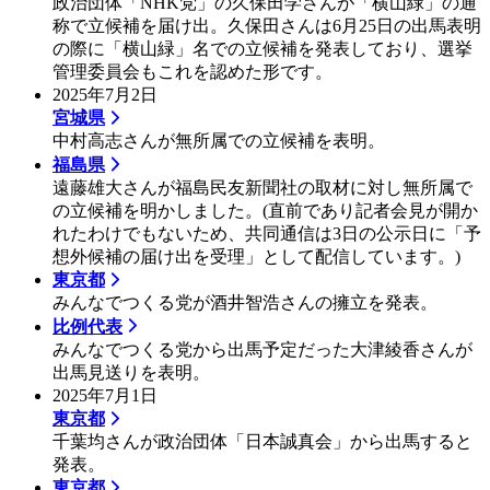
政治団体「NHK党」の久保田学さんが「横山緑」の通
称で立候補を届け出。久保田さんは6月25日の出馬表明
の際に「横山緑」名での立候補を発表しており、選挙
管理委員会もこれを認めた形です。
2025年7月2日
宮城県
中村高志さんが無所属での立候補を表明。
福島県
遠藤雄大さんが福島民友新聞社の取材に対し無所属で
の立候補を明かしました。(直前であり記者会見が開か
れたわけでもないため、共同通信は3日の公示日に「予
想外候補の届け出を受理」として配信しています。)
東京都
みんなでつくる党が酒井智浩さんの擁立を発表。
比例代表
みんなでつくる党から出馬予定だった大津綾香さんが
出馬見送りを表明。
2025年7月1日
東京都
千葉均さんが政治団体「日本誠真会」から出馬すると
発表。
東京都