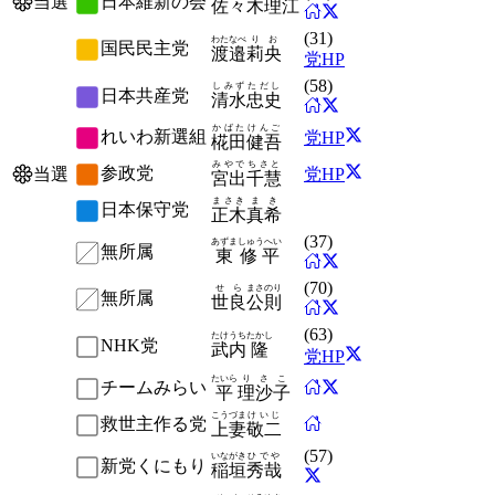
日本維新の会
当選
佐々木
理江
(
31
)
わたなべ
りお
国民民主党
渡邉
莉央
党HP
(
58
)
しみず
ただし
日本共産党
清水
忠史
かばた
けんご
れいわ新選組
党HP
椛田
健吾
みやで
ちさと
参政党
党HP
当選
宮出
千慧
まさき
まき
日本保守党
正木
真希
(
37
)
あずま
しゅうへい
無所属
東
修平
(
70
)
せら
まさのり
無所属
世良
公則
(
63
)
たけうち
たかし
NHK党
武内
隆
党HP
たいら
りさこ
チームみらい
平
理沙子
こうづま
けいじ
救世主作る党
上妻
敬二
(
57
)
いながき
ひでや
新党くにもり
稲垣
秀哉