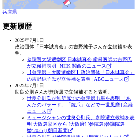
兵庫県
更新履歴
2025年7月1日
政治団体「日本誠真会」の吉野純子さんが立候補を表
明。
参院選大阪選挙区 日本誠真会 歯科医師の吉野氏
が立候補表明 | NHK 関西のニュース
【参院選・大阪選挙区】政治団体「日本誠真会」
の吉野純子氏が立候補を表明 | ABCニュース
2025年7月1日
世良公則さんが無所属で立候補すると表明。
世良公則氏が無所属での参院選出馬を表明 「あ
んたのバラード」「銃爪」などで一世風靡 | 産経
ニュース
ミュージシャンの世良公則氏、参院選立候補を表
明 大阪選挙区から [大阪府] [参院選(参議院選
挙)2025] | 朝日新聞