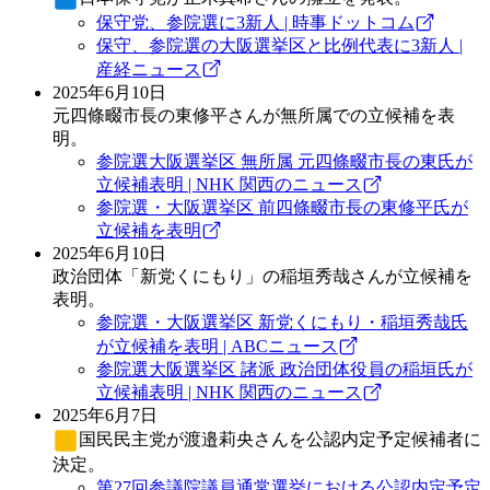
保守党、参院選に3新人 | 時事ドットコム
保守、参院選の大阪選挙区と比例代表に3新人 |
産経ニュース
2025年6月10日
元四條畷市長の東修平さんが無所属での立候補を表
明。
参院選大阪選挙区 無所属 元四條畷市長の東氏が
立候補表明 | NHK 関西のニュース
参院選・大阪選挙区 前四條畷市長の東修平氏が
立候補を表明
2025年6月10日
政治団体「新党くにもり」の稲垣秀哉さんが立候補を
表明。
参院選・大阪選挙区 新党くにもり・稲垣秀哉氏
が立候補を表明 | ABCニュース
参院選大阪選挙区 諸派 政治団体役員の稲垣氏が
立候補表明 | NHK 関西のニュース
2025年6月7日
国民民主党
が渡邉莉央さんを公認内定予定候補者に
決定。
第27回参議院議員通常選挙における公認内定予定