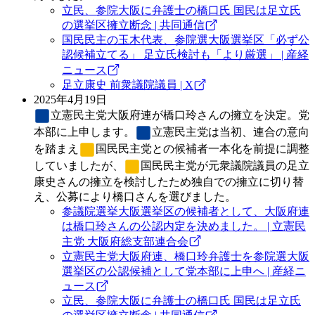
立民、参院大阪に弁護士の橋口氏 国民は足立氏
の選挙区擁立断念 | 共同通信
国民民主の玉木代表、参院選大阪選挙区「必ず公
認候補立てる」 足立氏検討も「より厳選」 | 産経
ニュース
足立康史 前衆議院議員 | X
2025年4月19日
立憲民主党
大阪府連が橋口玲さんの擁立を決定。党
本部に上申します。
立憲民主党
は当初、連合の意向
を踏まえ
国民民主党
との候補者一本化を前提に調整
していましたが、
国民民主党
が元衆議院議員の足立
康史さんの擁立を検討したため独自での擁立に切り替
え、公募により橋口さんを選びました。
参議院選挙大阪選挙区の候補者として、大阪府連
は橋口玲さんの公認内定を決めました。 | 立憲民
主党 大阪府総支部連合会
立憲民主党大阪府連、橋口玲弁護士を参院選大阪
選挙区の公認候補として党本部に上申へ | 産経ニ
ュース
立民、参院大阪に弁護士の橋口氏 国民は足立氏