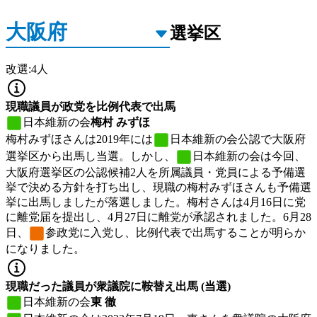
選挙区
改選
:
4
人
現職議員が政党を比例代表で出馬
日本維新の会
梅村 みずほ
梅村みずほさんは2019年には
日本維新の会
公認で大阪府
選挙区から出馬し当選。しかし、
日本維新の会
は今回、
大阪府選挙区の公認候補2人を所属議員・党員による予備選
挙で決める方針を打ち出し、現職の梅村みずほさんも予備選
挙に出馬しましたが落選しました。梅村さんは4月16日に党
に離党届を提出し、4月27日に離党が承認されました。6月28
日、
参政党
に入党し、比例代表で出馬することが明らか
になりました。
現職だった議員が衆議院に鞍替え出馬 (当選)
日本維新の会
東 徹