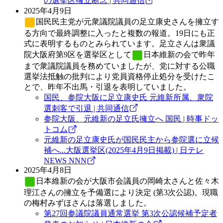
の選挙区擁立断念 | 共同通信
2025年4月9日
国民民主党
が元衆議院議員の足立康史さんを擁立す
る方向で最終調整に入ったと複数の報道。19日にも正
式に表明するものとみられています。足立さんは衆議
院大阪府第9区を選挙区として
日本維新の会
で昨年
まで衆議院議員を務めていましたが、党に対する公職
選挙法抵触の批判により党員資格停止処分を受けたこ
とで、昨年不出馬・引退を表明していました。
国民、参院大阪に足立康史氏 元維新所属、衆院
選刺客で引退 | 共同通信
参院大阪、元維新の足立氏擁立へ 国民 | 時事ドッ
トコム
元維新の足立康史氏が国民民主から参院選に立候
補へ...大阪選挙区(2025年4月9日掲載) | 日テレ
NEWS NNN
2025年4月8日
日本維新の会
が大阪市会議員の岡崎太さんと佐々木
理江さんの擁立を予備選により決定 (第3次公認)。現職
の梅村みずほさんは落選しました。
第27回参議院議員通常選挙 第3次公認候補予定者