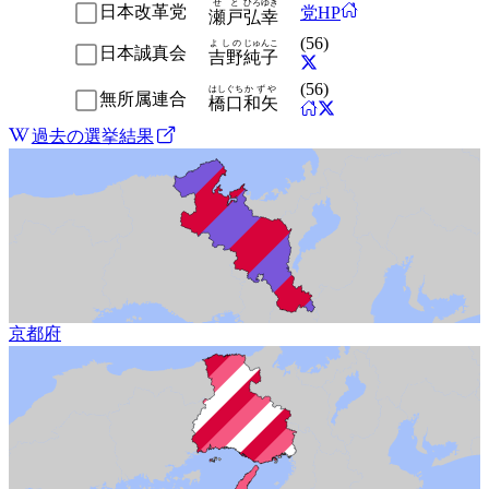
せと
ひろゆき
日本改革党
党HP
瀬戸
弘幸
(
56
)
よしの
じゅんこ
日本誠真会
吉野
純子
(
56
)
はしぐち
かずや
無所属連合
橋口
和矢
過去の選挙結果
京都府