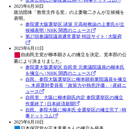
世良公則氏が参院選出馬へ | 時事ドットコム
2025年6月30日
政治団体「救世主作る党」の上妻敬二さんが立候補を
表明。
参院選大阪選挙区 諸派 元高校教諭の上妻氏が立
候補表明 | NHK 関西のニュース
第27回参議院議員通常選挙 特設サイト | 大阪府
2025年6月11日
自由民主党
が柳本顕さんの擁立を決定。党本部の公
募により決まりました。
参院選大阪選挙区 自民党 元衆議院議員の柳本氏
を擁立へ | NHK 関西のニュース
自民、参院大阪選挙区に柳本顕前衆院議員を擁立
へ 木原選対委員長「政策力や熱意評価」 | 産経ニ
ュース
自民党、大阪に柳本顕氏内定 参院選挙区の擁立
作業終了 | 日本経済新聞
自民、参院大阪に柳本氏 全選挙区の擁立完了 | 時
事ドットコム
2025年6月10日
日本保守党
が正木真希さんの擁立を発表。