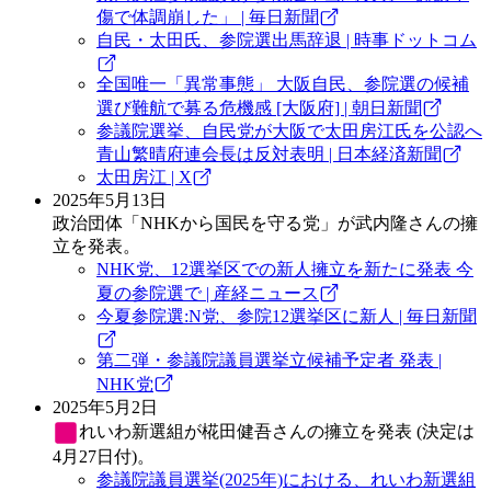
傷で体調崩した」 | 毎日新聞
自民・太田氏、参院選出馬辞退 | 時事ドットコム
全国唯一「異常事態」 大阪自民、参院選の候補
選び難航で募る危機感 [大阪府] | 朝日新聞
参議院選挙、自民党が大阪で太田房江氏を公認へ
青山繁晴府連会長は反対表明 | 日本経済新聞
太田房江 | X
2025年5月13日
政治団体「NHKから国民を守る党」が武内隆さんの擁
立を発表。
NHK党、12選挙区での新人擁立を新たに発表 今
夏の参院選で | 産経ニュース
今夏参院選:N党、参院12選挙区に新人 | 毎日新聞
第二弾・参議院議員選挙立候補予定者 発表 |
NHK党
2025年5月2日
れいわ新選組
が椛田健吾さんの擁立を発表 (決定は
4月27日付)。
参議院議員選挙(2025年)における、れいわ新選組