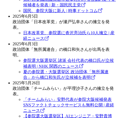
候補者を発表 | 新・国民民主党
国民、参院大阪に新人 | 時事ドットコム
2025年6月5日
政治団体「日本改革党」が瀬戸弘幸さんの擁立を発
表。
日本改革党、参院選に沓沢亮治氏ら10人擁立 | 産
経ニュース
2025年6月3日
政治団体「無所属連合」の橋口和矢さんが出馬を表
明。
参院選大阪選挙区 諸派 会社代表の橋口氏が立候
補表明 | NHK 関西のニュース
夏の参院選・大阪選挙区 政治団体「無所属連
合」から橋口和矢氏が立候補を表明
2025年5月26日
政治団体「チームみらい」が平理沙子さんの擁立を発
表。
「チームみらい」安野代表が参院大阪候補発表
SNSファクトチェックサービスも無料公開 | 産経
ニュース
【参院選大阪選挙区】AIエンジニア・安野貴博