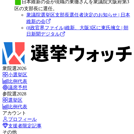
日本維新の会
が現職の東徹さんを衆議院大阪府第3
区の支部長に選任。
衆議院選挙区支部長選任者決定のお知らせ | 日本
維新の会
(#政官界ファイル)維新、大阪3区に東氏擁立 | 朝
日新聞デジタル
衆院選2026
小選挙区
比例代表
議席予想
参院選2028
選挙区
比例代表
アカウント
プロフィール
支援者限定記事
その他