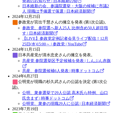
発表のお知らせ | 日本維新の会
日本維新の会、参議院選挙・大阪の候補に市議2
人 現職は予備選で落選 | 日本経済新聞
2024年12月25日
参政党
が宮出千慧さんの擁立を発表 (第1次公認)。
参政党、参院選へ新人25人 比例含め50人超目指
す | 日本経済新聞
【LIVE】参政党定例記者会見ライブ配信！12月
25日(水)15:00～ | 参政党 | YouTube
2024年11月15日
日本共産党
が清水忠史さんの擁立を発表。
共産党 参院選挙区予定候補を発表 | しんぶん赤旗
共産、参院選候補6人発表 | 時事ドットコム
2024年6月27日
公明党
が現職の杉久武さんの公認を決定 (第1次公
認)。
公明、衆参選挙で29人公認 高木氏ら特例、山口
氏含まず | 時事ドットコム
公明党、衆参の現職29人に公認 | 日本経済新聞
2023年7月19日