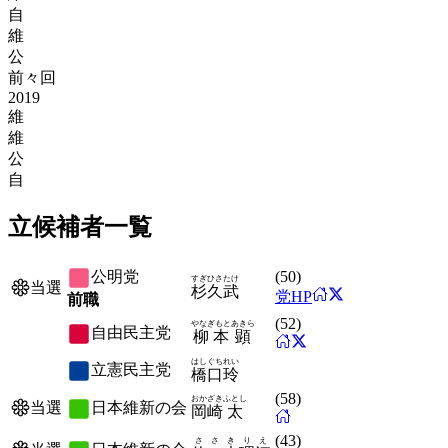
自
維
公
前々回
2019
維
維
公
自
立候補者一覧
公明党
(
50
)
すぎ
ひさたけ
当選
杉
久武
党HP
前職
(
52
)
やなぎもと
あきら
自由民主党
柳本
顕
はしぐち
れい
立憲民主党
橋口
玲
(
58
)
おかざき
ふとし
日本維新の会
当選
岡崎
太
(
43
)
ささき
りえ