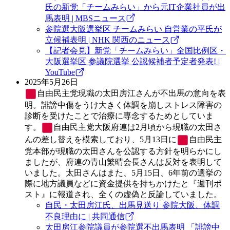
氏の新党「チームみらい」から元IT企業社員が出
馬表明 | MBSニュース
参院選大阪選挙区 チームみらい 自営業の平氏が
立候補表明 | NHK 関西のニュース
【記者会見】新党「チームみらい」全国比例区・
大阪選挙区 参議院選挙 公認候補者予定者発表! |
YouTube
2025年5月26日
自由民主党
現職の太田房江さんが不出馬の意向を表
明。誹謗中傷をうけ大きく体調を崩しストレス障害の
診断を受けたことで治療に専念するためとしていま
す。
自由民主党
大阪府連は2月頃から現職の太田さ
んの差し替えを模索しており、5月13日に
自由民主
党
本部が現職の太田さんを公認する方針を明らかにし
ましたが、府連の青山繁晴会長さんは反対を表明して
いました。太田さんはまた、5月15日、6年前の選挙の
際に地方議員などに資金提供を持ちかけたと『週刊ポ
スト』に報道され、全くの虚偽と反論していました。
自民・太田房江氏、出馬見送り 参院大阪、体調
不良理由に | 共同通信
太田房江参院議員が参院選不出馬表明 「誹謗中