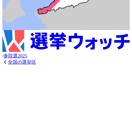
/
参
院選
2025
全国の選挙区