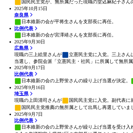
国民民主党
が、無所属だった現職の堂込麻紀子さん
2025年10月15日
奈良県
日本維新の会
が平将生さんを支部長に再任。
比例代表
日本維新の会
が宮澤靖さんを支部長に再任。
2025年9月30日
広島県
現職の三上絵里さんが
立憲民主党
に入党。三上さんは
当選し、参院会派「立憲民主・社民」に所属して無所属
2025年9月17日
比例代表
日本維新の会
の上野蛍さんの繰り上げ当選が決定。
2025年9月16日
埼玉県
現職の上田清司さんが
国民民主党
に入党。副代表に就
国民民主党
推薦の無所属として出馬し再選していま
2025年9月7日
比例代表
日本維新の会
の上野蛍さんが繰り上げ当選を受け入れ