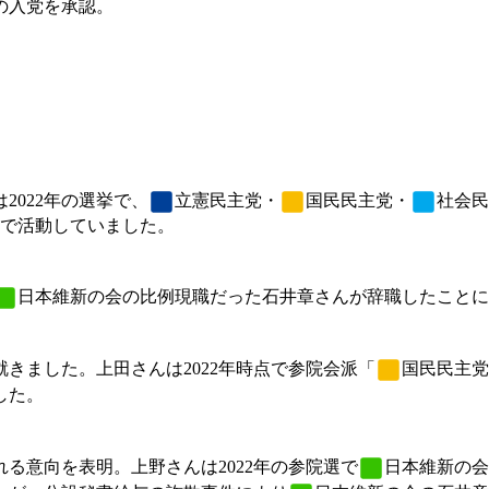
の入党を承認。
2022年の選挙で、
立憲民主党
・
国民民主党
・
社会民
で活動していました。
日本維新の会
の比例現職だった石井章さんが辞職したことに
きました。上田さんは2022年時点で参院会派「
国民民主党
した。
る意向を表明。上野さんは2022年の参院選で
日本維新の会