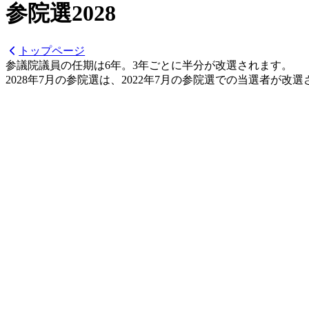
参院選
2028
トップページ
参議院議員の任期は6年。
3年ごとに半分が改選されます。
2028
年7月の参院選は、
2022
年7月の参院選での当選者が
改選