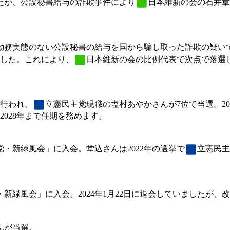
たが、公設秘書給与の詐欺事件により
日本維新の会
の石井章
務実態のない公設秘書の給与を国から騙し取った詐欺の疑いで8
した。これにより、
日本維新の会
の比例代表で次点で落選
が行われ、
立憲民主党
現職の塩村あやかさんが7位で当選。20
028年まで任期を務めます。
党
・新緑風会」に入会。堂込さんは2022年の選挙で
立憲民主
・新緑風会」に入会。2024年1月22日に退会していましたが、
んが当選。