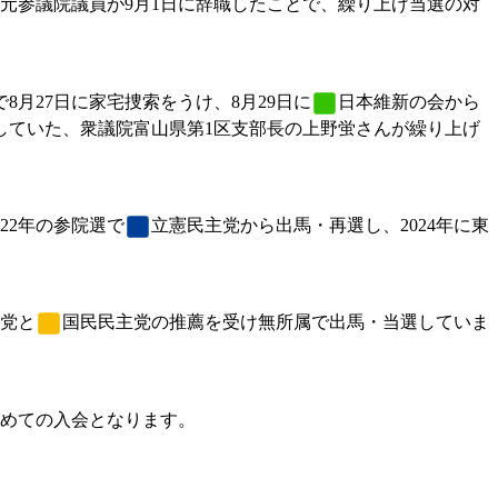
元参議院議員が9月1日に辞職したことで、繰り上げ当選の対
月27日に家宅捜索をうけ、8月29日に
日本維新の会
から
していた、衆議院富山県第1区支部長の上野蛍さんが繰り上げ
22年の参院選で
立憲民主党
から出馬・再選し、2024年に東
党
と
国民民主党
の推薦を受け無所属で出馬・当選していま
改めての入会となります。