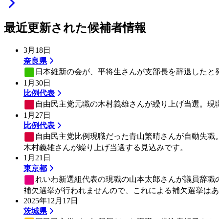
最近更新された候補者情報
3月18日
奈良県
日本維新の会
が、平将生さんが支部長を辞退したと
1月30日
比例代表
自由民主党
元職の木村義雄さんが繰り上げ当選。現職
1月27日
比例代表
自由民主党
比例現職だった青山繁晴さんが自動失職
木村義雄さんが繰り上げ当選する見込みです。
1月21日
東京都
れいわ新選組
代表の現職の山本太郎さんが議員辞職の
補欠選挙が行われませんので、これによる補欠選挙はあ
2025年12月17日
茨城県