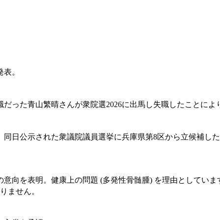
発表。
だった青山繁晴さんが衆院選2026に出馬し失職したことによ
。同日公示された衆議院議員選挙に兵庫県第8区から立候補し
意向を表明。健康上の問題 (多発性骨髄腫) を理由としてい
りません。