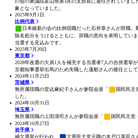
の会
の衆議院富山県第1区の支部長に選任されていまし
象となっていました。
2025年9月1日
比例代表
日本維新の会
の比例現職だった石井章さんが辞職。勤
除名処分をうけるとともに、辞職の意向を表明していま
当選する見込みです。
2025年7月20日
東京都
2028年改選の欠員1人を補充する当選者7人の合併選挙
京都知事選挙出馬のため失職した蓮舫さんの後任として2
2024年11月25日
茨城県
無所属現職の堂込麻紀子さんが参院会派「
国民民主
した。
2024年10月31日
埼玉県
無所属現職の上田清司さんが参院会派「
国民民主党
2024年10月27日
岩手県
補欠選挙が行われ、
立憲民主党
元職の木戸口英司さ