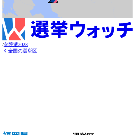
/
参
院選
2028
全国の選挙区