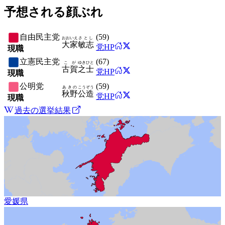
予想される顔ぶれ
自由民主党
(
59
)
おおいえ
さとし
大家
敏志
党HP
現職
立憲民主党
(
67
)
こが
ゆきひと
古賀
之士
党HP
現職
公明党
(
59
)
あきの
こうぞう
秋野
公造
党HP
現職
過去の選挙結果
愛媛県