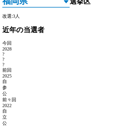
選挙区
改選
:
3
人
近年の当選者
今回
2028
?
?
?
前回
2025
自
参
公
前々回
2022
自
立
公