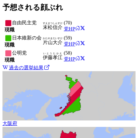
予想される顔ぶれ
自由民主党
(
70
)
すえまつ
しんすけ
末松
信介
党HP
現職
日本維新の会
(
59
)
かたやま
だいすけ
片山
大介
党HP
現職
公明党
(
58
)
いとう
たかえ
伊藤
孝江
党HP
現職
過去の選挙結果
大阪府