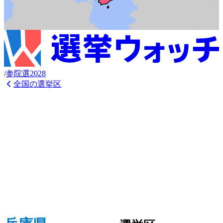
/
参
院選
2028
全国の選挙区