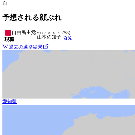
自
予想される顔ぶれ
自由民主党
(
58
)
やまもと
さちこ
山本
佐知子
現職
過去の選挙結果
愛知県