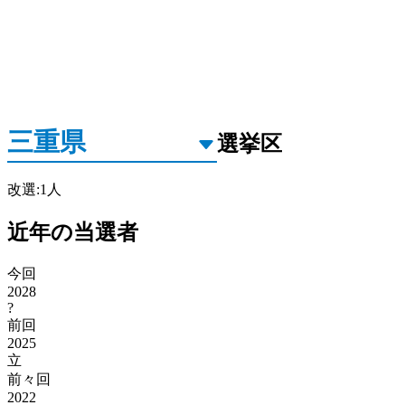
選挙区
改選
:
1
人
近年の当選者
今回
2028
?
前回
2025
立
前々回
2022