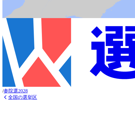
/
参
院選
2028
全国の選挙区