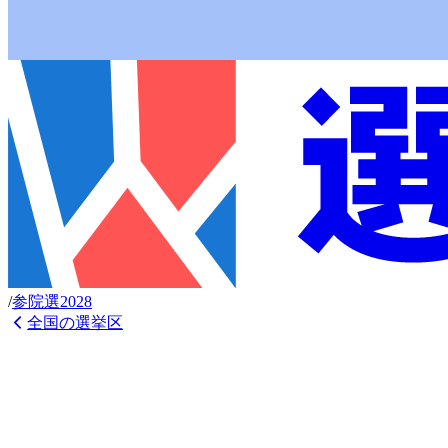
/
参
院選
2028
全国の選挙区