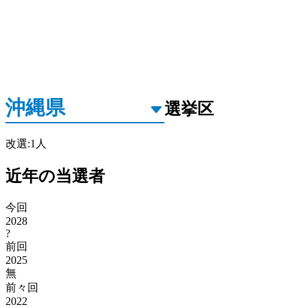
選挙区
改選
:
1
人
近年の当選者
今回
2028
?
前回
2025
無
前々回
2022