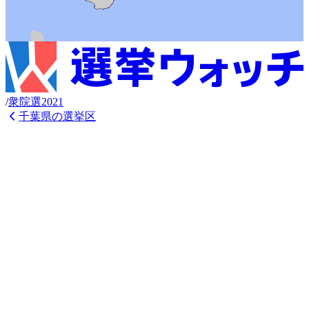
/
衆
院選
2021
千葉県
の選挙区