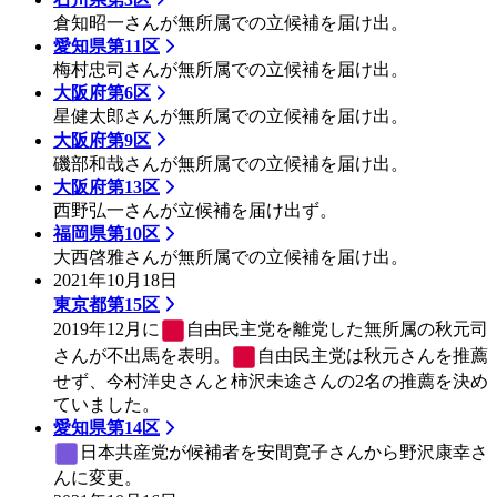
倉知昭一さんが無所属での立候補を届け出。
愛知県第11区
梅村忠司さんが無所属での立候補を届け出。
大阪府第6区
星健太郎さんが無所属での立候補を届け出。
大阪府第9区
磯部和哉さんが無所属での立候補を届け出。
大阪府第13区
西野弘一さんが立候補を届け出ず。
福岡県第10区
大西啓雅さんが無所属での立候補を届け出。
2021年10月18日
東京都第15区
2019年12月に
自由民主党
を離党した無所属の秋元司
さんが不出馬を表明。
自由民主党
は秋元さんを推薦
せず、今村洋史さんと柿沢未途さんの2名の推薦を決め
ていました。
愛知県第14区
日本共産党
が候補者を安間寛子さんから野沢康幸さ
んに変更。