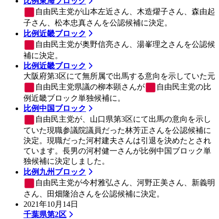
比例東海ブロック
自由民主党
が山本左近さん、木造燿子さん、森由起
子さん、松本忠真さんを公認候補に決定。
比例近畿ブロック
自由民主党
が奥野信亮さん、湯峯理之さんを公認候
補に決定。
比例近畿ブロック
大阪府第3区にて無所属で出馬する意向を示していた元
自由民主党
県議の柳本顕さんが
自由民主党
の比
例近畿ブロック単独候補に。
比例中国ブロック
自由民主党
が、山口県第3区にて出馬の意向を示し
ていた現職参議院議員だった林芳正さんを公認候補に
決定。現職だった河村建夫さんは引退を決めたとされ
ています。長男の河村健一さんが比例中国ブロック単
独候補に決定しました。
比例九州ブロック
自由民主党
が今村雅弘さん、河野正美さん、新義明
さん、田畑隆治さんを公認候補に決定。
2021年10月14日
千葉県第2区