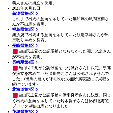
義人さんの擁立を決定。
2021年10月15日
新潟県第6区
これまで出馬の意向を示していた無所属の風間直樹さ
んが不出馬を表明。
福島県第5区
無所属で出馬する意向を示していた渡邉幸洋さんが出
馬取りやめを発表。
長崎県第4区
自由民主党
の公認候補とならなかった瀬川光之さん
が不出馬を表明。
長崎県第4区
自由民主党
が公認候補を北村誠吾さんに決定。県連
が擁立を求めていた瀬川光之さんは公認されませんで
した。(出馬の意向が不明のため無所属表記にて掲載を
続けています)
北海道第7区
自由民主党
が公認候補を伊東良孝さんに決定。同じ
く出馬の意向を示していた鈴木貴子さんは比例北海道
ブロック単独出馬となりました。
茨城県第7区