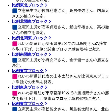
比例東北ブロック
立憲民主党
が佐野利恵さん、鳥居作弥さん、内海太
さんの擁立を決定。
比例北関東ブロック
立憲民主党
が石塚貞通さん、船山幸雄さん、高杉徹
さんの擁立を決定。
比例北関東ブロック
れいわ新選組
が埼玉県第2区での田島剛さんの擁立
を取り下げ、比例北関東ブロック単独候補に決定。
比例南関東ブロック
立憲民主党
が小野次郎さん、金子健一さんの擁立を
決定。
比例東京ブロック
れいわ新選組
代表の山本太郎さんが比例東京ブロッ
ク単独での出馬を発表。
比例東京ブロック
れいわ新選組
が東京都第10区での渡辺照子さんの擁
立を取り下げ、比例東京ブロック単独候補に決定。
比例東京ブロック
立憲民主党
が高松智之さん、川島智太郎さん、北出