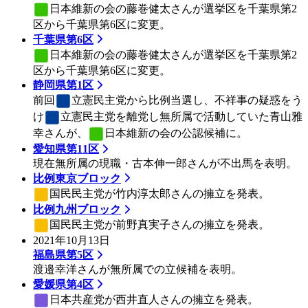
日本維新の会
の藤巻健太さんが選挙区を千葉県第2
区から千葉県第6区に変更。
千葉県第6区
日本維新の会
の藤巻健太さんが選挙区を千葉県第2
区から千葉県第6区に変更。
静岡県第1区
前回
立憲民主党
から比例当選し、不祥事の疑惑をう
け
立憲民主党
を離党し無所属で活動していた青山雅
幸さんが、
日本維新の会
の公認候補に。
愛知県第11区
現在無所属の現職・古本伸一郎さんが不出馬を表明。
比例東京ブロック
国民民主党
が竹内淳太郎さんの擁立を発表。
比例九州ブロック
国民民主党
が前野真実子さんの擁立を発表。
2021年10月13日
福島県第5区
渡邉幸洋さんが無所属での立候補を表明。
愛媛県第4区
日本共産党
が西井直人さんの擁立を発表。