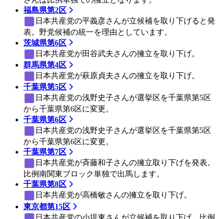
福島県第2区
日本共産党
の平義彦さんが立候補を取り下げると発
表。野党候補の統一を理由としています。
茨城県第6区
日本共産党
が田谷武夫さんの擁立を取り下げ。
群馬県第4区
日本共産党
が萩原貞夫さんの擁立を取り下げ。
千葉県第5区
日本共産党
の浅野史子さんが選挙区を千葉県第5区
から千葉県第6区に変更。
千葉県第6区
日本共産党
の浅野史子さんが選挙区を千葉県第5区
から千葉県第6区に変更。
千葉県第7区
日本共産党
が斉藤和子さんの擁立取り下げを発表。
比例南関東ブロック単独で出馬します。
千葉県第8区
日本共産党
が高橋敏さんの擁立を取り下げ。
東京都第15区
日本共産党
の小堤東さんが立候補を取り下げ、比例