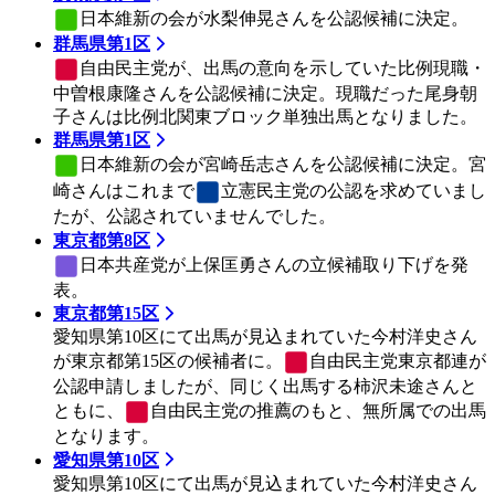
日本維新の会
が水梨伸晃さんを公認候補に決定。
群馬県第1区
自由民主党
が、出馬の意向を示していた比例現職・
中曽根康隆さんを公認候補に決定。現職だった尾身朝
子さんは比例北関東ブロック単独出馬となりました。
群馬県第1区
日本維新の会
が宮崎岳志さんを公認候補に決定。宮
崎さんはこれまで
立憲民主党
の公認を求めていまし
たが、公認されていませんでした。
東京都第8区
日本共産党
が上保匡勇さんの立候補取り下げを発
表。
東京都第15区
愛知県第10区にて出馬が見込まれていた今村洋史さん
が東京都第15区の候補者に。
自由民主党
東京都連が
公認申請しましたが、同じく出馬する柿沢未途さんと
ともに、
自由民主党
の推薦のもと、無所属での出馬
となります。
愛知県第10区
愛知県第10区にて出馬が見込まれていた今村洋史さん