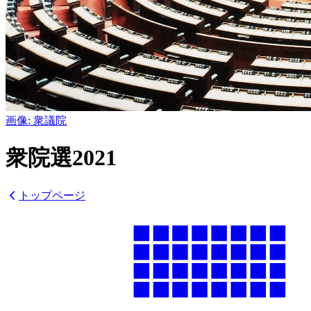
画像:
衆議院
衆院選
2021
トップページ