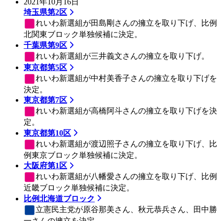
2021年10月16日
埼玉県第2区
れいわ新選組
が田島剛さんの擁立を取り下げ、比例
北関東ブロック単独候補に決定。
千葉県第9区
れいわ新選組
が三井義文さんの擁立を取り下げ。
東京都第5区
れいわ新選組
が中村美香子さんの擁立を取り下げを
決定。
東京都第7区
れいわ新選組
が高橋阿斗さんの擁立を取り下げを決
定。
東京都第10区
れいわ新選組
が渡辺照子さんの擁立を取り下げ、比
例東京ブロック単独候補に決定。
大阪府第1区
れいわ新選組
が八幡愛さんの擁立を取り下げ、比例
近畿ブロック単独候補に決定。
比例北海道ブロック
立憲民主党
が原谷那美さん、秋元恭兵さん、田中勝
一さんの擁立を決定。