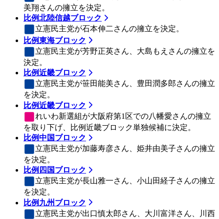
美翔さんの擁立を決定。
比例北陸信越ブロック
立憲民主党
が石本伸二さんの擁立を決定。
比例東海ブロック
立憲民主党
が芳野正英さん、大島もえさんの擁立を
決定。
比例近畿ブロック
立憲民主党
が笹田能美さん、豊田潤多郎さんの擁立
を決定。
比例近畿ブロック
れいわ新選組
が大阪府第1区での八幡愛さんの擁立
を取り下げ、比例近畿ブロック単独候補に決定。
比例中国ブロック
立憲民主党
が加藤寿彦さん、姫井由美子さんの擁立
を決定。
比例四国ブロック
立憲民主党
が長山雅一さん、小山田経子さんの擁立
を決定。
比例九州ブロック
立憲民主党
が出口慎太郎さん、大川富洋さん、川西