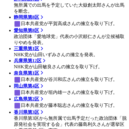
無所属での出馬を予定していた大嶽創太郎さんが出馬
を断念。
静岡県第8区
日本共産党
が平賀高成さんの擁立を取り下げ。
愛知県第8区
政治団体「愛地球党」代表の小沢頼仁さんが立候補取
りやめを発表。
三重県第1区
NHK党が山田いずみさんの擁立を発表。
兵庫県第12区
NHK党が山田敏良さんの擁立を取り下げ。
奈良県第1区
日本共産党
が谷川和広さんの擁立を取り下げ。
岡山県第4区
日本共産党
が垣内雄一さんの擁立を取り下げ。
広島県第2区
日本共産党
が藤本聡志さんの擁立を取り下げ。
香川県第3区
香川県第3区から無所属で出馬予定だった政治団体「脱
原発社会を実現する会」代表の藤島利久さんが選挙区