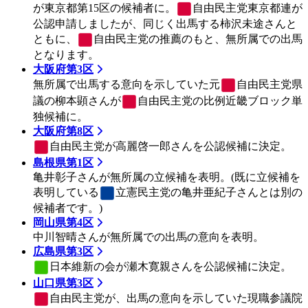
が東京都第15区の候補者に。
自由民主党
東京都連が
公認申請しましたが、同じく出馬する柿沢未途さんと
ともに、
自由民主党
の推薦のもと、無所属での出馬
となります。
大阪府第3区
無所属で出馬する意向を示していた元
自由民主党
県
議の柳本顕さんが
自由民主党
の比例近畿ブロック単
独候補に。
大阪府第8区
自由民主党
が高麗啓一郎さんを公認候補に決定。
島根県第1区
亀井彰子さんが無所属の立候補を表明。(既に立候補を
表明している
立憲民主党
の亀井亜紀子さんとは別の
候補者です。)
岡山県第4区
中川智晴さんが無所属での出馬の意向を表明。
広島県第3区
日本維新の会
が瀬木寛親さんを公認候補に決定。
山口県第3区
自由民主党
が、出馬の意向を示していた現職参議院