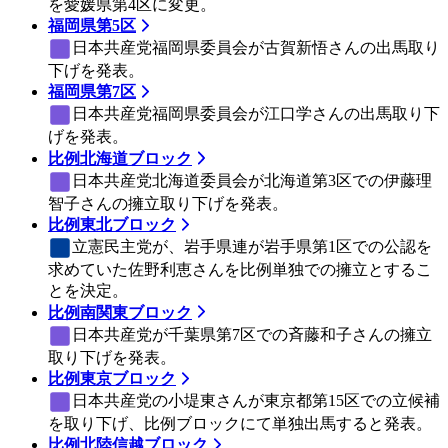
を愛媛県第4区に変更。
福岡県第5区
日本共産党
福岡県委員会が古賀新悟さんの出馬取り
下げを発表。
福岡県第7区
日本共産党
福岡県委員会が江口学さんの出馬取り下
げを発表。
比例北海道ブロック
日本共産党
北海道委員会が北海道第3区での伊藤理
智子さんの擁立取り下げを発表。
比例東北ブロック
立憲民主党
が、岩手県連が岩手県第1区での公認を
求めていた佐野利恵さんを比例単独での擁立とするこ
とを決定。
比例南関東ブロック
日本共産党
が千葉県第7区での斉藤和子さんの擁立
取り下げを発表。
比例東京ブロック
日本共産党
の小堤東さんが東京都第15区での立候補
を取り下げ、比例ブロックにて単独出馬すると発表。
比例北陸信越ブロック