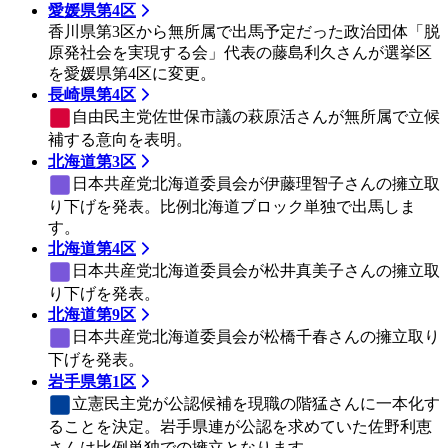
愛媛県第4区
香川県第3区から無所属で出馬予定だった政治団体「脱
原発社会を実現する会」代表の藤島利久さんが選挙区
を愛媛県第4区に変更。
長崎県第4区
自由民主党
佐世保市議の萩原活さんが無所属で立候
補する意向を表明。
北海道第3区
日本共産党
北海道委員会が伊藤理智子さんの擁立取
り下げを発表。比例北海道ブロック単独で出馬しま
す。
北海道第4区
日本共産党
北海道委員会が松井真美子さんの擁立取
り下げを発表。
北海道第9区
日本共産党
北海道委員会が松橋千春さんの擁立取り
下げを発表。
岩手県第1区
立憲民主党
が公認候補を現職の階猛さんに一本化す
ることを決定。岩手県連が公認を求めていた佐野利恵
さんは比例単独での擁立となります。