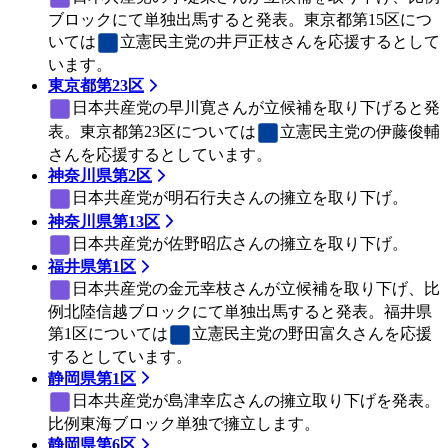
ブロックにて単独出馬すると発表。東京都第15区につ
いては
立憲民主党
の井戸正枝さんを応援するとして
います。
東京都第23区
日本共産党
の早川寛さんが立候補を取り下げると発
表。東京都第23区については
立憲民主党
の伊藤俊輔
さんを応援するとしています。
神奈川県第2区
日本共産党
が明石行夫さんの擁立を取り下げ。
神奈川県第13区
日本共産党
が佐野昭広さんの擁立を取り下げ。
福井県第1区
日本共産党
の金元幸枝さんが立候補を取り下げ、比
例北陸信越ブロックにて単独出馬すると発表。福井県
第1区については
立憲民主党
の野田富久さんを応援
するとしています。
静岡県第1区
日本共産党
が島津幸広さんの擁立取り下げを発表。
比例東海ブロック単独で擁立します。
静岡県第6区