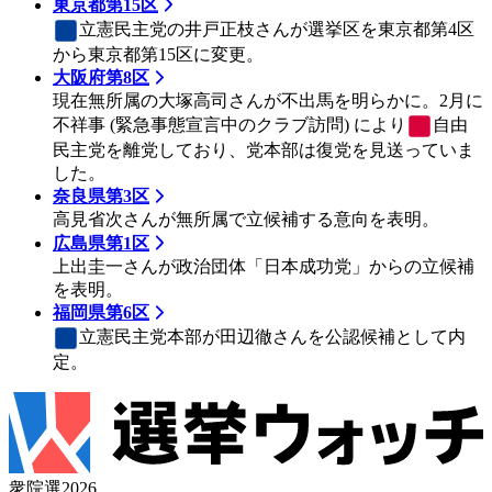
東京都第15区
立憲民主党
の井戸正枝さんが選挙区を東京都第4区
から東京都第15区に変更。
大阪府第8区
現在無所属の大塚高司さんが不出馬を明らかに。2月に
不祥事 (緊急事態宣言中のクラブ訪問) により
自由
民主党
を離党しており、党本部は復党を見送っていま
した。
奈良県第3区
高見省次さんが無所属で立候補する意向を表明。
広島県第1区
上出圭一さんが政治団体「日本成功党」からの立候補
を表明。
福岡県第6区
立憲民主党
本部が田辺徹さんを公認候補として内
定。
衆院選2026