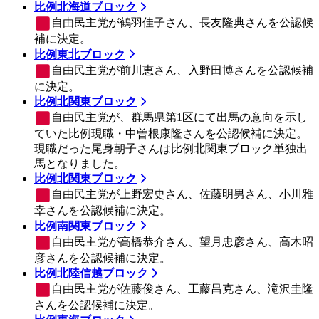
比例北海道ブロック
自由民主党
が鶴羽佳子さん、長友隆典さんを公認候
補に決定。
比例東北ブロック
自由民主党
が前川恵さん、入野田博さんを公認候補
に決定。
比例北関東ブロック
自由民主党
が、群馬県第1区にて出馬の意向を示し
ていた比例現職・中曽根康隆さんを公認候補に決定。
現職だった尾身朝子さんは比例北関東ブロック単独出
馬となりました。
比例北関東ブロック
自由民主党
が上野宏史さん、佐藤明男さん、小川雅
幸さんを公認候補に決定。
比例南関東ブロック
自由民主党
が高橋恭介さん、望月忠彦さん、高木昭
彦さんを公認候補に決定。
比例北陸信越ブロック
自由民主党
が佐藤俊さん、工藤昌克さん、滝沢圭隆
さんを公認候補に決定。