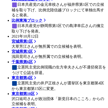
日本共産党
の金元幸枝さんが福井県第1区での立候
補を取り下げ、比例北陸信越ブロックにて単独出馬す
ると発表。
比例東海ブロック
日本共産党
が静岡県第1区での島津幸広さんの擁立
取り下げを発表。
2021年10月12日
宮城県第1区
大草芳江さんが無所属での立候補を表明。
宮城県第3区
浅田晃司さんが無所属での立候補を表明。
千葉県第6区
立憲民主党
比例現職の生方幸夫さんが不適切発言を
うけて公認を辞退。
東京都第4区
立憲民主党
の井戸正枝さんが選挙区を東京都第4区
から東京都第15区に変更。
東京都第10区
沢口祐司さんが政治団体「新党日本のこころ」からの
立候補を表明。