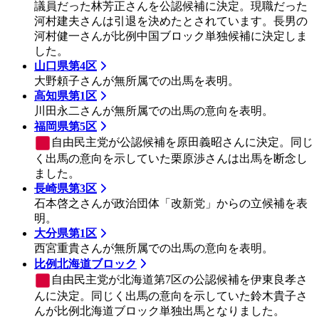
議員だった林芳正さんを公認候補に決定。現職だった
河村建夫さんは引退を決めたとされています。長男の
河村健一さんが比例中国ブロック単独候補に決定しま
した。
山口県第4区
大野頼子さんが無所属での出馬を表明。
高知県第1区
川田永二さんが無所属での出馬の意向を表明。
福岡県第5区
自由民主党
が公認候補を原田義昭さんに決定。同じ
く出馬の意向を示していた栗原渉さんは出馬を断念し
ました。
長崎県第3区
石本啓之さんが政治団体「改新党」からの立候補を表
明。
大分県第1区
西宮重貴さんが無所属での出馬の意向を表明。
比例北海道ブロック
自由民主党
が北海道第7区の公認候補を伊東良孝さ
んに決定。同じく出馬の意向を示していた鈴木貴子さ
んが比例北海道ブロック単独出馬となりました。