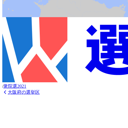
/
衆
院選
2021
大阪府
の選挙区