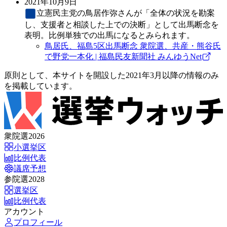
2021年10月9日
立憲民主党
の鳥居作弥さんが「全体の状況を勘案
し、支援者と相談した上での決断」として出馬断念を
表明。比例単独での出馬になるとみられます。
鳥居氏、福島5区出馬断念 衆院選、共産・熊谷氏
で野党一本化 | 福島民友新聞社 みんゆうNet
原則として、本サイトを開設した2021年3月以降の情報のみ
を掲載しています。
衆院選2026
小選挙区
比例代表
議席予想
参院選2028
選挙区
比例代表
アカウント
プロフィール