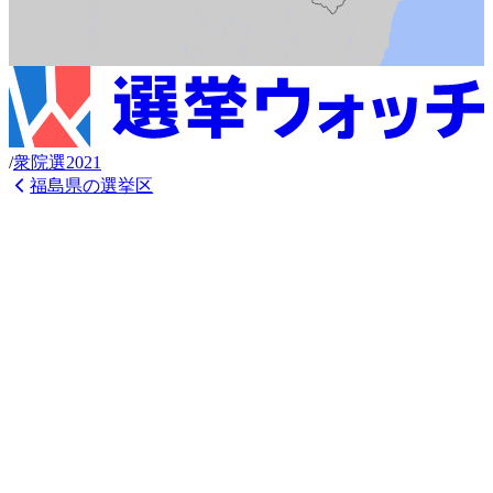
/
衆
院選
2021
福島県
の選挙区