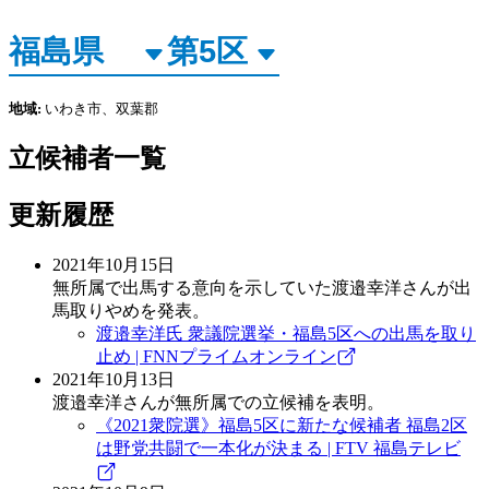
地域:
いわき市、双葉郡
立候補者一覧
更新履歴
2021年10月15日
無所属で出馬する意向を示していた渡邉幸洋さんが出
馬取りやめを発表。
渡邉幸洋氏 衆議院選挙・福島5区への出馬を取り
止め | FNNプライムオンライン
2021年10月13日
渡邉幸洋さんが無所属での立候補を表明。
《2021衆院選》福島5区に新たな候補者 福島2区
は野党共闘で一本化が決まる | FTV 福島テレビ