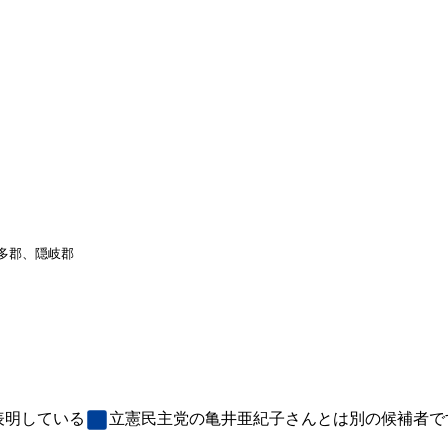
多郡、隠岐郡
表明している
立憲民主党
の亀井亜紀子さんとは別の候補者で