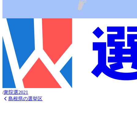
/
衆
院選
2021
島根県
の選挙区