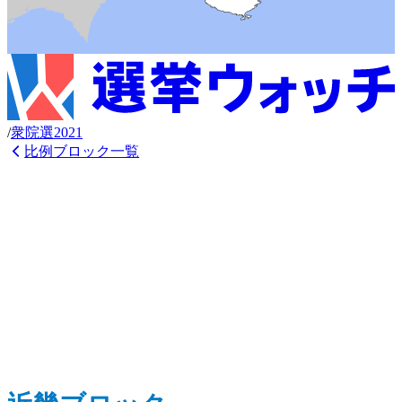
/
衆
院選
2021
比例ブロック一覧