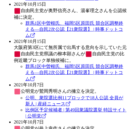
2021年10月15日
自由民主党
が奥野信亮さん、湯峯理之さんを公認候
補に決定。
群馬1区中曽根氏、福岡5区原田氏 競合区調整終
える―自民2次公認【21衆院選】 | 時事ドットコ
ム
2021年10月15日
大阪府第3区にて無所属で出馬する意向を示していた元
自由民主党
県議の柳本顕さんが
自由民主党
の比
例近畿ブロック単独候補に。
群馬1区中曽根氏、福岡5区原田氏 競合区調整終
える―自民2次公認【21衆院選】 | 時事ドットコ
ム
2021年10月7日
公明党
が鷲岡秀明さんの擁立を決定。
公明、衆院選比例11ブロックで18人公認 全員が
新人 | 産経ニュース
比例区予定候補者 | 第49回衆議院選挙 特設サイト
| 公明党
2021年10月7日
公明党
が井上幸作さんの擁立を決定。