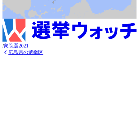
/
衆
院選
2021
広島県
の選挙区