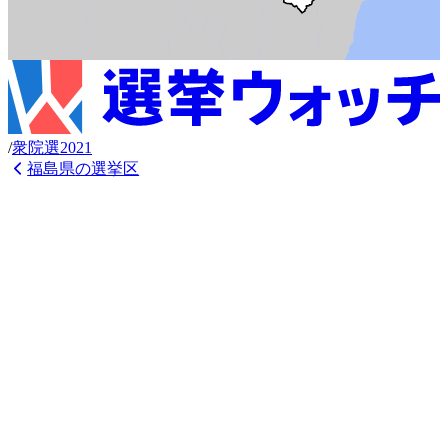
/
衆
院選
2021
福島県
の選挙区