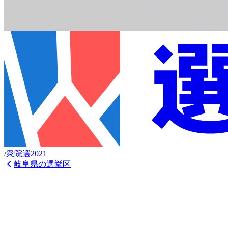
/
衆
院選
2021
岐阜県
の選挙区