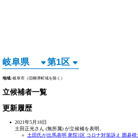
地域:
岐阜市（旧柳津町域を除く）
立候補者一覧
更新履歴
2021年5月18日
土田正光さん (無所属) が立候補を表明。
土田氏が出馬表明 衆院1区 コロナ対策訴え 囲碁棋士