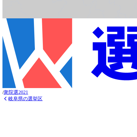
/
衆
院選
2021
岐阜県
の選挙区