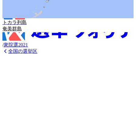
トカラ列島
奄美群島
/
衆
院選
2021
全国の選挙区