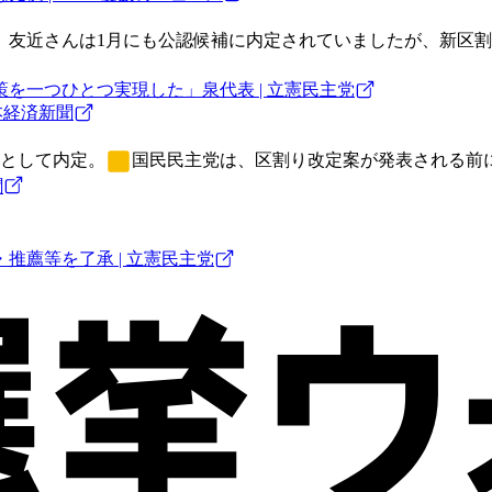
。友近さんは1月にも公認候補に内定されていましたが、新区割
を一つひとつ実現した」泉代表 | 立憲民主党
本経済新聞
補として内定。
国民民主党
は、区割り改定案が発表される前
聞
推薦等を了承 | 立憲民主党