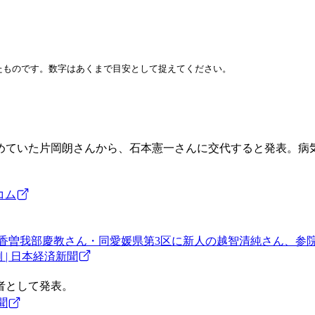
したものです。数字はあくまで目安として捉えてください。
めていた片岡朗さんから、石本憲一さんに交代すると発表。病気
コム
の香曽我部慶教さん・同愛媛県第3区に新人の越智清純さん、参院
| 日本経済新聞
者として発表。
聞