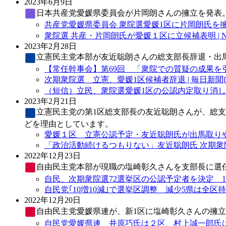
2023年6月9日
日本共産党
愛媛県委員会が片岡朗さんの擁立を発表
共産党愛媛県委員会 衆院選愛媛1区に片岡朗氏を擁立
衆院選 共産・片岡朗氏が愛媛１区に立候補表明 | N
2023年2月28日
立憲民主党
本部が友近聡朗さんの総支部長辞退・出
【常任幹事会】第69回 「衆院での質疑の成果を引
次期衆院選 立憲、愛媛1区候補者辞退 | 毎日新聞
（短信）立民、衆院選愛媛1区の公認内定取り消し 
2023年2月21日
立憲民主党
の第1区総支部長の友近聡朗さんが、総
どを理由としています。
愛媛１区 立憲公認予定・友近聡朗氏が出馬取りや
「政治活動続けるつもりない」友近聡朗氏 次期衆院選
2022年12月23日
自由民主党
本部が現職の塩崎彰久さんを支部長に選
自民、次期衆院選72選挙区の公認予定者を決定 10増
自民党｢10増10減｣で選挙区調整 減少5県は全区持
2022年12月20日
自由民主党
愛媛県連が、新1区に塩崎彰久さんの擁
自民党愛媛県連 井原巧氏は２区、村上誠一郎氏は比