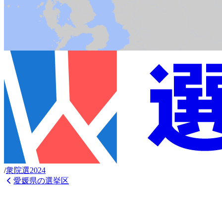
/
衆
院選
2024
愛媛県
の選挙区