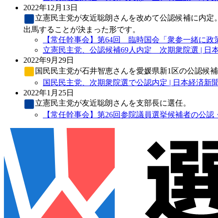
2022年12月13日
立憲民主党
が友近聡朗さんを改めて公認候補に内定
出馬することが決まった形です。
【常任幹事会】第64回 臨時国会「衆参一緒に政策
立憲民主党、公認候補69人内定 次期衆院選 | 日
2022年9月29日
国民民主党
が石井智恵さんを愛媛県新1区の公認候
国民民主党、次期衆院選で公認内定 | 日本経済新
2022年1月25日
立憲民主党
が友近聡朗さんを支部長に選任。
【常任幹事会】第26回参院議員選挙候補者の公認・