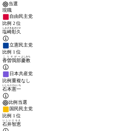
当選
現職
自由民主党
比例
2
位
しおざき
あきひさ
塩崎
彰久
立憲民主党
比例
1
位
こうそがべ
よしみち
香曽我部
慶教
日本共産党
比例重複なし
いしもと
けんいち
石本
憲一
比例当選
国民民主党
比例
1
位
いしい
ともえ
石井
智恵