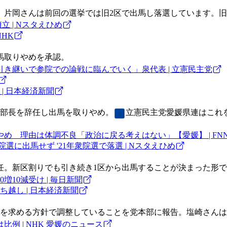
。片岡さんは前回の選挙では旧2区で出馬し落選しています。旧
 | Nスタえひめ
HK
馬取りやめを承認。
き継いで参院での論戦に臨んでいく」泉代表 | 立憲民主党
| 日本経済新聞
支部長を辞任し出馬を取りやめ。
立憲民主党
愛媛県連はこれ
め 理由は体調不良「政治に戻る考えはない」【愛媛】 | FN
に出馬せず '21年衆院選で落選 | Nスタえひめ
任。新区割りでも引き続き1区から出馬することが決まった形
10減受け | 毎日新聞
ち越し | 日本経済新聞
立を求める方針で調整していることを党本部に報告。塩崎さんは
例 | NHK 愛媛のニュース