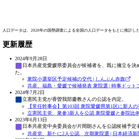
人口データは、2020年の国勢調査による全国の人口データをもとに推計
更新履歴
2024年9月28日
日本共産党
愛媛県委員会が候補者を、既に擁立を決
た。
衆院小選挙区予定候補の交代 | しんぶん赤旗
共産、福島・愛媛で候補発表 衆院選 | 時事ドット
2024年7月2日
立憲民主党
が香曽我部慶教さんの公認を内定。
【常任幹事会】第103回 衆院愛媛県第1区に新人
立憲民主党、衆参3新人を公認 衆院愛媛と参院比例 
2023年6月13日
日本共産党
中央委員会が片岡朗さんを公認候補予定
共産党、新たに2人公認 次期衆院選 | 日本経済新