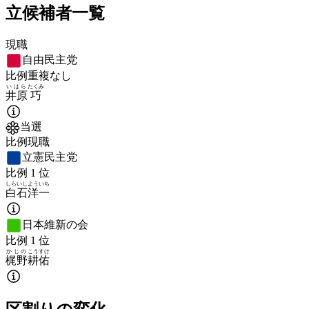
立候補者一覧
現職
自由民主党
比例重複なし
いはら
たくみ
井原
巧
当選
比例現職
立憲民主党
比例
1
位
しらいし
よういち
白石
洋一
日本維新の会
比例
1
位
かじの
こうすけ
梶野
耕佑