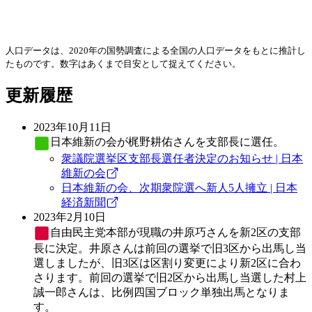
人口データは、2020年の国勢調査による全国の人口データをもとに推計し
たものです。数字はあくまで目安として捉えてください。
更新履歴
2023年10月11日
日本維新の会
が梶野耕佑さんを支部長に選任。
衆議院選挙区支部長選任者決定のお知らせ | 日本
維新の会
日本維新の会、次期衆院選へ新人5人擁立 | 日本
経済新聞
2023年2月10日
自由民主党
本部が現職の井原巧さんを新2区の支部
長に決定。井原さんは前回の選挙で旧3区から出馬し当
選しましたが、旧3区は区割り変更により新2区に合わ
さります。前回の選挙で旧2区から出馬し当選した村上
誠一郎さんは、比例四国ブロック単独出馬となりま
す。