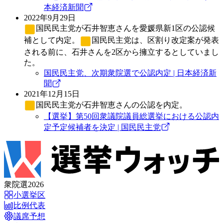
本経済新聞
2022年9月29日
国民民主党
が石井智恵さんを愛媛県新1区の公認候
補として内定。
国民民主党
は、区割り改定案が発表
される前に、石井さんを2区から擁立するとしていまし
た。
国民民主党、次期衆院選で公認内定 | 日本経済新
聞
2021年12月15日
国民民主党
が石井智恵さんの公認を内定。
【選挙】第50回衆議院議員総選挙における公認内
定予定候補者を決定 | 国民民主党
衆院選2026
小選挙区
比例代表
議席予想