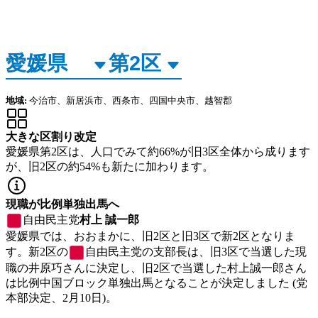
地域:
今治市、新居浜市、西条市、四国中央市、越智郡
大きな区割り改定
愛媛県第2区は、人口でみて約66%が旧3区全体から成ります
が、旧2区の約54%も新たに加わります。
現職が比例単独出馬へ
自由民主党
村上 誠一郎
愛媛県では、おおまかに、旧2区と旧3区で新2区となりま
す。新2区の
自由民主党
の支部長は、旧3区で当選した現
職の井原巧さんに決定し、旧2区で当選した村上誠一郎さん
は比例中国ブロック単独出馬となることが決定しました (党
本部決定、2月10日)。