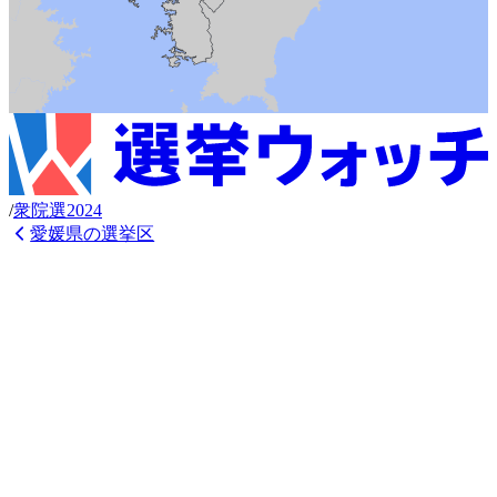
/
衆
院選
2024
愛媛県
の選挙区