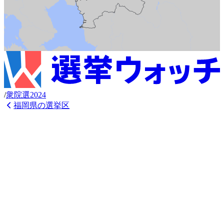
/
衆
院選
2024
福岡県
の選挙区