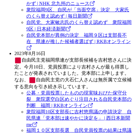
かず | NHK 北九州のニュース
衆院福岡9区、自民が「当面空席」決定 大家氏
のくら替え認めず | 毎日新聞
自民党、大家敏志氏のくら替え認めず 衆院福岡
9区 | 日本経済新聞
自民党本部が異例の決定 福岡９区は支部長不
在 県連が推した候補者選ばず | RKBオンライン
2023年8月16日
自由民主党
福岡県連が支部長候補を吉村悠さんに決
定。今月10日、党員投票により吉村さんが最も得票し
たことが発表されていました。党本部に上申します。
なお、
自由民主党
の大石仁人さんは無所属で立候補
する意向を引き続き示しています。
公募・党員投票したものの現実味おびた保守分
裂 衆院選空白区めぐり注目される自民党本部の
判断 福岡 | RKBオンライン
衆院福岡10区支部長に吉村悠県議の申請決定 自
民県連「党本部は速やかに決定を」 | 西日本新聞
me
福岡１０区支部長選 自民党員投票の結果は県議