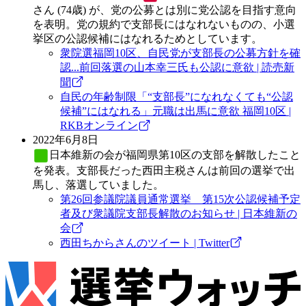
さん (74歳) が、党の公募とは別に党公認を目指す意向
を表明。党の規約で支部長にはなれないものの、小選
挙区の公認候補にはなれるためとしています。
衆院選福岡10区、自民党が支部長の公募方針を確
認...前回落選の山本幸三氏も公認に意欲 | 読売新
聞
自民の年齢制限「“支部長”になれなくても“公認
候補”にはなれる」元職は出馬に意欲 福岡10区 |
RKBオンライン
2022年6月8日
日本維新の会
が福岡県第10区の支部を解散したこと
を発表。支部長だった西田主税さんは前回の選挙で出
馬し、落選していました。
第26回参議院議員通常選挙 第15次公認候補予定
者及び衆議院支部長解散のお知らせ | 日本維新の
会
西田ちからさんのツイート | Twitter