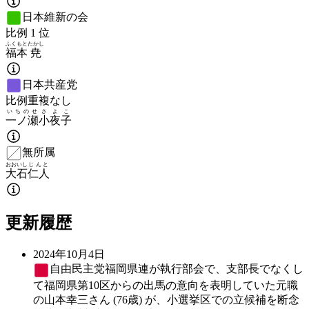
日本維新の会
比例
1
位
ふくもと
たかし
福本
尭
日本共産党
比例重複なし
いちのせ
さよこ
一ノ瀬
小夜子
無所属
おおいし
じんと
大石
仁人
更新履歴
2024年10月4日
自由民主党
福岡県連が執行部会で、支部長でなくし
て福岡県第10区からの出馬の意向を表明していた元職
の山本幸三さん (76歳) が、小選挙区での立候補を断念