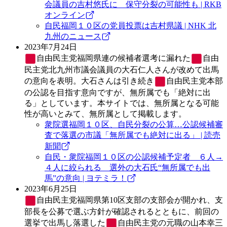
会議員の吉村悠氏に 保守分裂の可能性も | RKB
オンライン
自民福岡１０区の党員投票は吉村県議 | NHK 北
九州のニュース
2023年7月24日
自由民主党
福岡県連の候補者選考に漏れた
自由
民主党
北九州市議会議員の大石仁人さんが改めて出馬
の意向を表明。大石さんは引き続き
自由民主党
本部
の公認を目指す意向ですが、無所属でも「絶対に出
る」としています。本サイトでは、無所属となる可能
性が高いとみて、無所属として掲載します。
衆院選福岡１０区、自民分裂の公算…公認候補審
査で落選の市議「無所属でも絶対に出る」 | 読売
新聞
自民・衆院福岡１０区の公認候補予定者 ６人→
４人に絞られる 選外の大石氏“無所属でも出
馬”の意向 | ヨテミラ！
2023年6月25日
自由民主党
福岡県第10区支部の支部会が開かれ、支
部長を公募で選ぶ方針が確認されるとともに、前回の
選挙で出馬し落選した
自由民主党
の元職の山本幸三