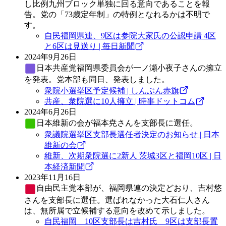
し比例九州ブロック単独に回る意向であることを報
告。党の「73歳定年制」の特例となれるかは不明で
す。
自民福岡県連、9区は参院大家氏の公認申請 4区
と6区は見送り | 毎日新聞
2024年9月26日
日本共産党
福岡県委員会が一ノ瀬小夜子さんの擁立
を発表。党本部も同日、発表しました。
衆院小選挙区予定候補 | しんぶん赤旗
共産、衆院選に10人擁立 | 時事ドットコム
2024年6月26日
日本維新の会
が福本尭さんを支部長に選任。
衆議院選挙区支部長選任者決定のお知らせ | 日本
維新の会
維新、次期衆院選に2新人 茨城3区と福岡10区 | 日
本経済新聞
2023年11月16日
自由民主党
本部が、福岡県連の決定どおり、吉村悠
さんを支部長に選任。選ばれなかった大石仁人さん
は、無所属で立候補する意向を改めて示しました。
自民福岡 10区支部長は吉村氏 9区は支部長置