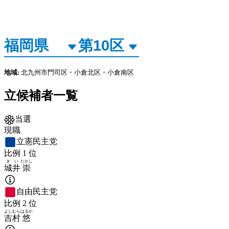
地域:
北九州市門司区・小倉北区・小倉南区
立候補者一覧
当選
現職
立憲民主党
比例
1
位
きい
たかし
城井
崇
自由民主党
比例
2
位
よしむら
はるか
吉村
悠