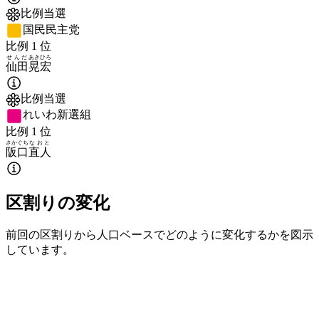
比例当選
国民民主党
比例
1
位
せんだ
あきひろ
仙田
晃宏
比例当選
れいわ新選組
比例
1
位
さかぐち
なおと
阪口
直人
区割りの変化
前回の区割りから人口ベースでどのように変化するかを図示
しています。