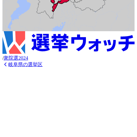
/
衆
院選
2024
岐阜県
の選挙区