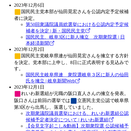
2023年12月6日
国民民主党
本部が仙田晃宏さんを公認内定予定候補
者に決定。
第50回衆議院議員総選挙における公認内定予定候
補者を決定 | 新・国民民主党
国民民主、岐阜3区に新人擁立 次期衆院選 | 日
本経済新聞
2023年12月2日
国民民主党
岐阜県連が仙田晃宏さんを擁立する方針
を決定。党本部に上申し、8日に正式表明する見込みで
す。
国民民主岐阜県連 衆院選岐阜３区に新人の仙田
氏を擁立 | 岐阜新聞Web
2023年12月1日
れいわ新選組
が元職の阪口直人さんの擁立を発表。
阪口さんは前回の選挙では
立憲民主党
公認で岐阜県
第3区から出馬し、落選していました。
次期衆議院議員選挙における、れいわ新選組公認
候補予定者決定について | れいわ新選組
【会見文字起こし&動画】次期衆院選 公認候補予