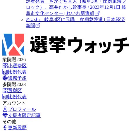
定者発表 さかぐち直人（岐阜3区・比例東海ブ
ロック）、高井たかし幹事長 / 2023年12月1日 岐
阜市文化センター | れいわ新選組
れいわ、岐阜3区に元職 次期衆院選 | 日本経済
新聞
衆院選2026
小選挙区
比例代表
議席予想
参院選2028
選挙区
比例代表
アカウント
プロフィール
支援者限定記事
その他
更新履歴