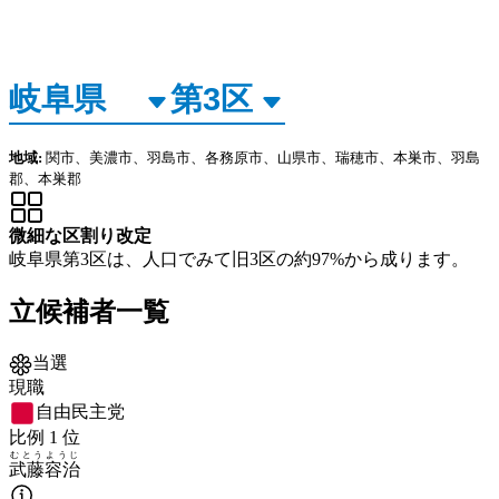
地域:
関市、美濃市、羽島市、各務原市、山県市、瑞穂市、本巣市、羽島
郡、本巣郡
微細な区割り改定
岐阜県第3区は、人口でみて旧3区の約97%から成ります。
立候補者一覧
当選
現職
自由民主党
比例
1
位
むとう
ようじ
武藤
容治