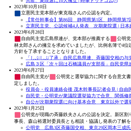
共産、衆院選に10人擁立 | 時事ドットコム
2023年10月10日
立憲民主党
本部が東克哉さんの公認を内定。
【常任幹事会】第86回 静岡県第1区、静岡県第7
立憲民主党、公認候補4人発表 次期衆院選 | 日
2023年6月28日
自由民主党
広島県連が、党本部が推薦する
公明党
林太郎さんの擁立を求めていましたが、比例名簿で4位以
方針を了承することとなりました。
「しぶしぶ了承」自民広島県連、斉藤国交相の与党
広島３区「次々回は石橋議員が支部長」自民党県連が
2023年6月27日
自由民主党
が
公明党
と選挙協力に関する合意文書
定しました。
役員会・役員連絡会後 茂木幹事長記者会見 | 自由
自民党・公明党が衆議院選挙協力で合意、関係修復
自公が次期衆院選に向け基本合意 東京以外で選挙協
2023年1月25日
公明党
が現職の斉藤鉄夫さんの公認を決定。新区割
事長、森山裕選対委員長とも相談・協議し発表の了解を
公明党 広島3区斉藤国交相、東京29区岡本三成氏を