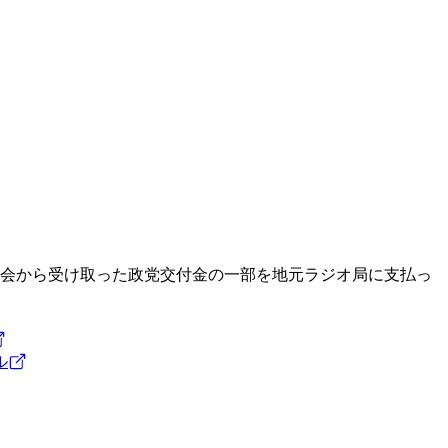
会
から受け取った政党交付金の一部を地元ラジオ局に支払っ
ル