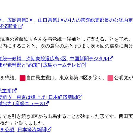
区、広島県第3区、山口県第1区の4人の衆院総支部長の公認内定 
本経済新聞
現職の斉藤鉄夫さんを与党統一候補として支えることを了承。
内にすることと、次の選挙のあと (つまり次々回の選挙に向け
統一候補 次期衆院選広島3区 | 中国新聞デジタル
党幹部と“約束” | 広島ホームテレビ
を締結。
自由民主党
は、東京都第29区を除く、
公明党
が
民主党
狙う 東京は棚上げ | 日本経済新聞
力 | 産経ニュース
りでも引き続き3区から出馬することが決まった形です。西田
得た」と語りました。
公認 | 日本経済新聞