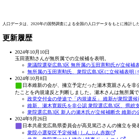
人口データは、2020年の国勢調査による全国の人口データをもとに推計
更新履歴
2024年10月10日
玉田憲勲さんが無所属での立候補を表明。
衆議院選挙広島3区 無所属の玉田憲勲氏が立候補表明
無所属の玉田憲勲氏、衆院広島3区に立候補表明 |
2024年10月8日
日本維新の会
が、擁立予定だった瀬木寛親さんを非公認
たことを内規違反と判断しました。瀬木さんは無所属で
政党交付金の使途で「内規違反」 維新が衆院選候補予定
維新、瀬木寛親氏を非公認 衆院選広島3区、県総支
衆院選広島3区 新人の瀬木氏が立候補断念 維新の公認
2024年9月26日
日本共産党
広島県委員会が高見篤己さんの擁立を発
衆院小選挙区予定候補 | しんぶん赤旗