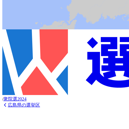
/
衆
院選
2024
広島県
の選挙区