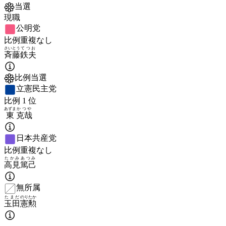
当選
現職
公明党
比例重複なし
さいとう
てつお
斉藤
鉄夫
比例当選
立憲民主党
比例
1
位
あずま
かつや
東
克哉
日本共産党
比例重複なし
たかみ
あつみ
高見
篤己
無所属
たまだ
のりたか
玉田
憲勲