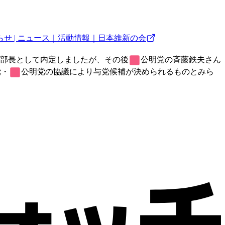
 | ニュース｜活動情報｜日本維新の会
支部長として内定しましたが、その後
公明党
の斉藤鉄夫さん
党
・
公明党
の協議により与党候補が決められるものとみら