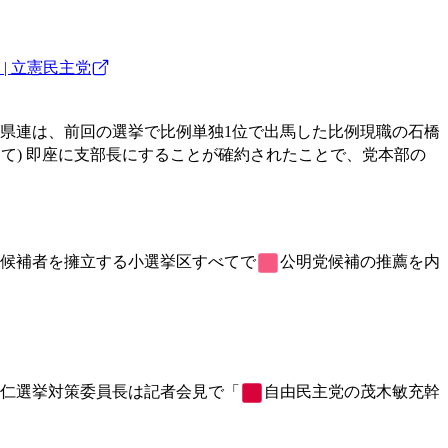
| 立憲民主党
県連は、前回の選挙で比例単独1位で出馬した比例現職の石橋
て) 即座に支部長にすることが確約されたことで、党本部の
候補者を擁立する小選挙区すべてで
公明党
候補の推薦を内
実仁選挙対策委員長は記者会見で「
自由民主党
の茂木敏充幹