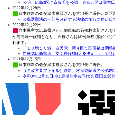
公明、広島3区に斉藤氏を公認 東京29区は岡本氏 
2022年12月28日
日本維新の会
が瀬木寛親さんを支部長に選任。新区
公職選挙法の一部を改正する法律の施行に伴い日本
2022年12月22日
自由民主党
広島県連が比例現職の石橋林太郎さんを
が与党統一候補となり、石橋さんは比例単独 (順位1位
れます。
「１０増１０減」自民党 新４区５区候補は調整継続 
自民党広島県連、支部長候補4人を決定 4、5区は先
2021年12月15日
日本維新の会
が瀬木寛親さんを支部長に再任。
（＃政官界ファイル）維新、次期衆院選の公認内定 
令和3年12月15日(水) 馬場伸幸共同代表 藤田文武幹事長