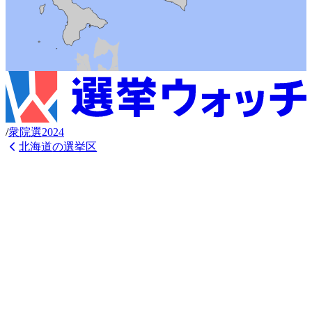
/
衆
院選
2024
北海道
の選挙区