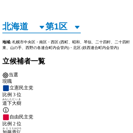
地域:
札幌市中央区・南区・西区
(西町、昭和、琴似、二十四軒、二十四軒
東、山の手、西野の各連合町内会管内)
・北区
(鉄西連合町内会管内)
立候補者一覧
当選
現職
立憲民主党
比例
3
位
みちした
だいき
道下
大樹
自由民主党
比例
2
位
かとう
たかひろ
加藤
貴弘