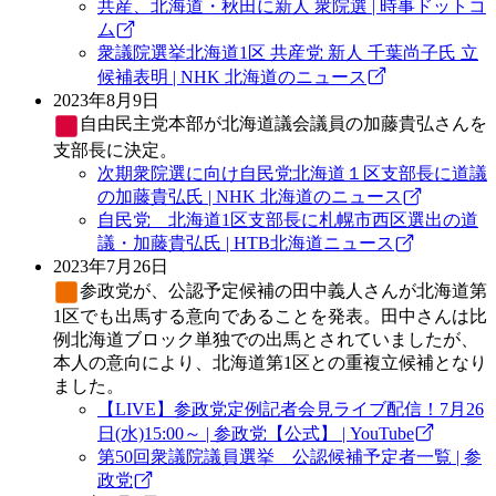
共産、北海道・秋田に新人 衆院選 | 時事ドットコ
ム
衆議院選挙北海道1区 共産党 新人 千葉尚子氏 立
候補表明 | NHK 北海道のニュース
2023年8月9日
自由民主党
本部が北海道議会議員の加藤貴弘さんを
支部長に決定。
次期衆院選に向け自民党北海道１区支部長に道議
の加藤貴弘氏 | NHK 北海道のニュース
自民党 北海道1区支部長に札幌市西区選出の道
議・加藤貴弘氏 | HTB北海道ニュース
2023年7月26日
参政党
が、公認予定候補の田中義人さんが北海道第
1区でも出馬する意向であることを発表。田中さんは比
例北海道ブロック単独での出馬とされていましたが、
本人の意向により、北海道第1区との重複立候補となり
ました。
【LIVE】参政党定例記者会見ライブ配信！7月26
日(水)15:00～ | 参政党【公式】 | YouTube
第50回衆議院議員選挙 公認候補予定者一覧 | 参
政党