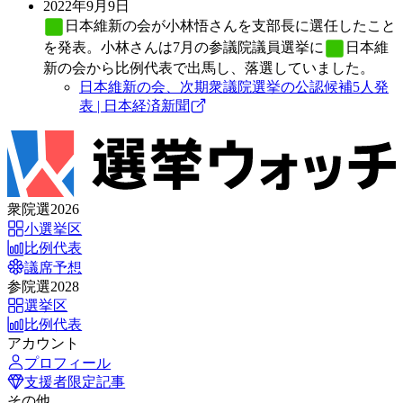
2022年9月9日
日本維新の会
が小林悟さんを支部長に選任したこと
を発表。小林さんは7月の参議院議員選挙に
日本維
新の会
から比例代表で出馬し、落選していました。
日本維新の会、次期衆議院選挙の公認候補5人発
表 | 日本経済新聞
衆院選2026
小選挙区
比例代表
議席予想
参院選2028
選挙区
比例代表
アカウント
プロフィール
支援者限定記事
その他