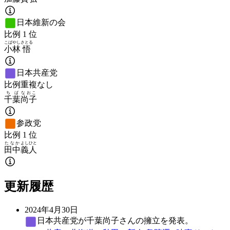
日本維新の会
比例
1
位
こばやし
さとる
小林
悟
日本共産党
比例重複なし
ちば
なおこ
千葉
尚子
参政党
比例
1
位
たなか
よしひと
田中
義人
更新履歴
2024年4月30日
日本共産党
が千葉尚子さんの擁立を発表。