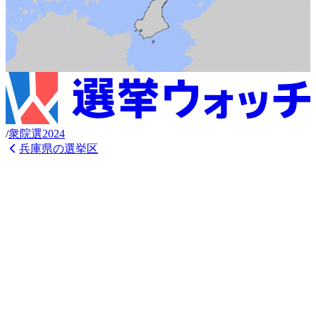
/
衆
院選
2024
兵庫県
の選挙区