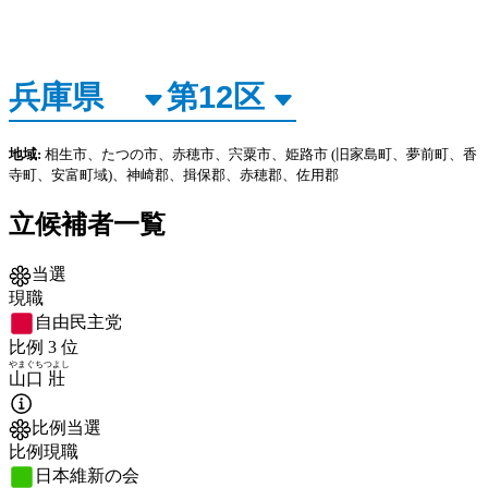
地域:
相生市、たつの市、赤穂市、宍粟市、姫路市
(旧家島町、夢前町、香
寺町、安富町域)
、神崎郡、揖保郡、赤穂郡、佐用郡
立候補者一覧
当選
現職
自由民主党
比例
3
位
やまぐち
つよし
山口
壯
比例当選
比例現職
日本維新の会