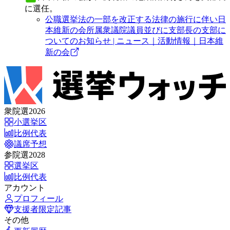
に選任。
公職選挙法の一部を改正する法律の施行に伴い日
本維新の会所属衆議院議員並びに支部長の支部に
ついてのお知らせ | ニュース｜活動情報｜日本維
新の会
衆院選2026
小選挙区
比例代表
議席予想
参院選2028
選挙区
比例代表
アカウント
プロフィール
支援者限定記事
その他