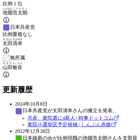
比例
1
位
いけはた
こうたろう
池畑
浩太朗
日本共産党
比例重複なし
おおた
きよゆき
太田
清幸
無所属
やまだ
としろう
山田
敏良
更新履歴
2024年10月8日
日本共産党
が太田清幸さんの擁立を発表。
共産、衆院選に4新人 | 時事ドットコム
衆院小選挙区予定候補 | しんぶん赤旗
2022年12月28日
日本維新の会
が比例現職の池畑浩太朗さんを支部長