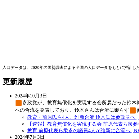
人口データは、2020年の国勢調査による全国の人口データをもとに推計
更新履歴
2024年10月3日
参政党
が、教育無償化を実現する会所属だった鈴木
への合流を発表しており、鈴木さんは合流に乗らず
教育・前原氏ら4人、維新合流 鈴木氏は参政党へ |
【速報】教育無償化を実現する会 前原代表ら衆参4人が日
教育 前原代表ら衆参の議員4人が維新に合流へ | N
2024年7月3日