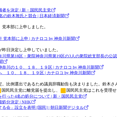
者を決定 | 新・国民民主党
名の鈴木敦氏と競合 | 日本経済新聞
。党本部に上申しました。
本部に上申 | カナロコ by 神奈川新聞
が昨日決定し上申していました。
川県第18区・衆院神奈川県第19区の3人の衆院総支部長の公認内
聞
立民県連、次期衆院選巡り新人３氏の上申了承 神奈川の１０、１８、１９区 | カナロコ by 神奈川新聞
次期衆院選 立民が神奈川小選挙区で３新人擁立へ １０、１８、１９区 | カナロコ by 神奈川新聞
。比例選出であるため議員辞職勧告も決まりました。鈴木さん
国民民主党
に離党届を提出し、
国民民主党
はこれを受理せ
った4名の処分について | 新・国民民主党
分決定 | NHK
会」設立を表明 [国民] | 朝日新聞デジタル