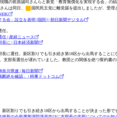
現職の前原誠司さんらと新党「教育無償化を実現する会」の
さんは同日、
国民民主党
に離党届を提出しましたが、受理
NHK
会」設立を表明 [国民] | 朝日新聞デジタル
選任。
 | 産経ニュース
長に | 日本経済新聞
部長に選任。新区割りでも引き続き第18区から出馬することに
うけ、支部長選任が遅れていました。教団との関係を絶つ誓約書
川県連 | 毎日新聞
断絶を確認」 | 時事ドットコム
。新区割りでも引き続き18区から出馬することが決まった形で
維新の会所属衆議院議員並びに支部長の支部についてのお知らせ