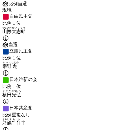
比例当選
現職
自由民主党
比例
1
位
やまぎわ
だいしろう
山際
大志郎
当選
立憲民主党
比例
1
位
そうの
はじめ
宗野
創
日本維新の会
比例
1
位
よこた
みつひろ
横田
光弘
日本共産党
比例重複なし
きみしま
ちかこ
君嶋
千佳子