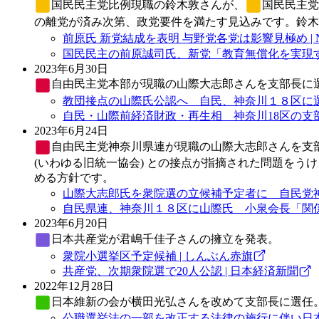
国民民主党
比例現職の鈴木敦さんが、
国民民主党
の離党が済み次第、政党要件を満たす見込みです。鈴木
前原氏 新党結成を表明 与野党各党は影響見極め | 
国民民主の前原誠司氏、新党「教育無償化を実現する
2023年6月30日
自由民主党
本部が現職の山際大志郎さんを支部長に
教団接点の山際氏公認へ 自民、神奈川１８区に選任
自民・山際前経済財政・再生相 神奈川18区の支部
2023年6月24日
自由民主党
神奈川県連が現職の山際大志郎さんを支
(いわゆる旧統一協会) との接点が指摘された問題を
める方針です。
山際大志郎氏を衆院選の立候補予定者に 自民党神奈
自民県連、神奈川１８区に山際氏 小泉会長「関係
2023年6月20日
日本共産党
が君嶋千佳子さんの擁立を発表。
衆院小選挙区予定候補 | しんぶん赤旗
共産党、次期衆院選で20人公認 | 日本経済新聞
2022年12月28日
日本維新の会
が横田光弘さんを改めて支部長に選任
公職選挙法の一部を改正する法律の施行に伴い日本