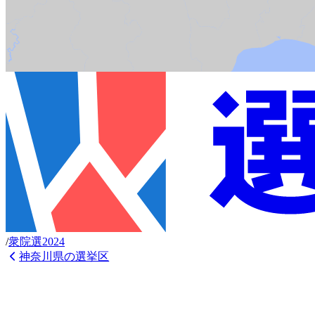
/
衆
院選
2024
神奈川県
の選挙区