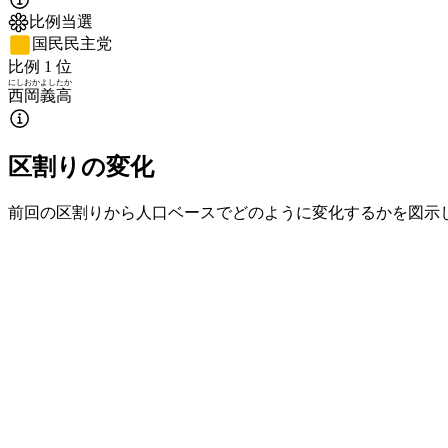
比例当選
国民民主党
比例
1
位
にしおか
よしたか
西岡
義高
区割りの変化
前回の区割りから人口ベースでどのように変化するかを図示