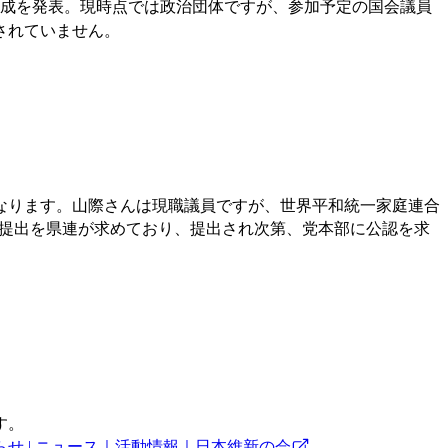
結成を発表。現時点では政治団体ですが、参加予定の国会議員
されていません。
なります。山際さんは現職議員ですが、世界平和統一家庭連合
の提出を県連が求めており、提出され次第、党本部に公認を求
す。
 | ニュース｜活動情報｜日本維新の会