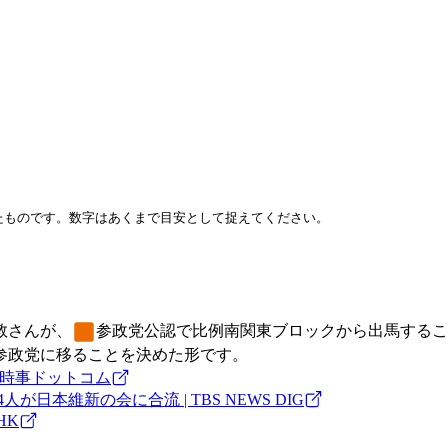
したものです。数字はあくまで目安として捉えてください。
敦さんが、
参政党
公認で比例南関東ブロックから出馬するこ
参政党
に移ることを決めた形です。
 時事ドットコム
本維新の会に合流 | TBS NEWS DIG
HK