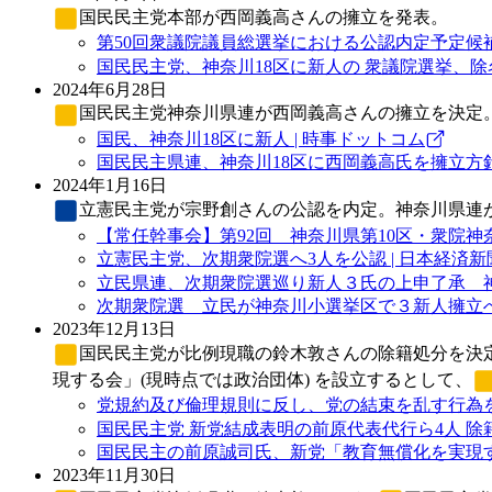
国民民主党
本部が西岡義高さんの擁立を発表。
第50回衆議院議員総選挙における公認内定予定候補
国民民主党、神奈川18区に新人の 衆議院選挙、除
2024年6月28日
国民民主党
神奈川県連が西岡義高さんの擁立を決定
国民、神奈川18区に新人 | 時事ドットコム
国民民主県連、神奈川18区に西岡義高氏を擁立方針 党
2024年1月16日
立憲民主党
が宗野創さんの公認を内定。神奈川県連
【常任幹事会】第92回 神奈川県第10区・衆院神奈
立憲民主党、次期衆院選へ3人を公認 | 日本経済新
2023年12月13日
国民民主党
が比例現職の鈴木敦さんの除籍処分を決定
現する会」(現時点では政治団体) を設立するとして、
党規約及び倫理規則に反し、党の結束を乱す行為を行
国民民主党 新党結成表明の前原代表代行ら4人 除籍処
国民民主の前原誠司氏、新党「教育無償化を実現する
2023年11月30日