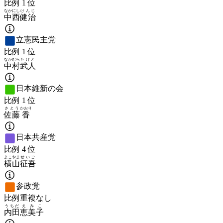
比例
1
位
なかにし
けんじ
中西
健治
立憲民主党
比例
1
位
なかむら
たけと
中村
武人
日本維新の会
比例
1
位
さとう
かおり
佐藤
香
日本共産党
比例
4
位
よこやま
せいご
横山
征吾
参政党
比例重複なし
うちだ
えみこ
内田
恵美子