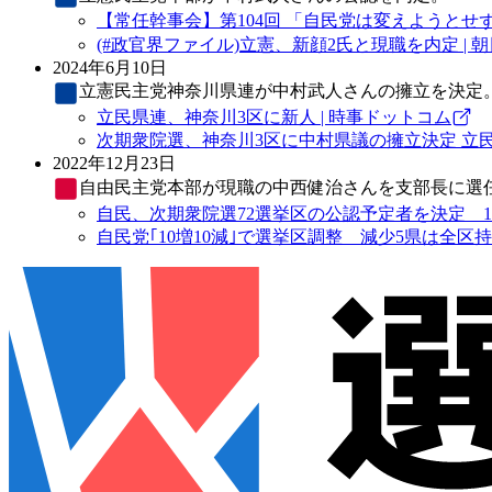
【常任幹事会】第104回 「自民党は変えようとせ
(#政官界ファイル)立憲、新顔2氏と現職を内定 | 
2024年6月10日
立憲民主党
神奈川県連が中村武人さんの擁立を決定
立民県連、神奈川3区に新人 | 時事ドットコム
次期衆院選、神奈川3区に中村県議の擁立決定 立民県
2022年12月23日
自由民主党
本部が現職の中西健治さんを支部長に選
自民、次期衆院選72選挙区の公認予定者を決定 10増
自民党｢10増10減｣で選挙区調整 減少5県は全区持