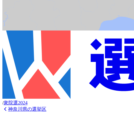
/
衆
院選
2024
神奈川県
の選挙区