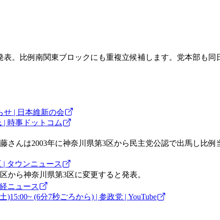
発表。比例南関東ブロックにも重複立候補します。党本部も同
 | 日本維新の会
 | 時事ドットコム
さんは2003年に神奈川県第3区から民主党公認で出馬し比例
 | タウンニュース
区から神奈川県第3区に変更すると発表。
産経ニュース
00~ (6分7秒ごろから) | 参政党 | YouTube