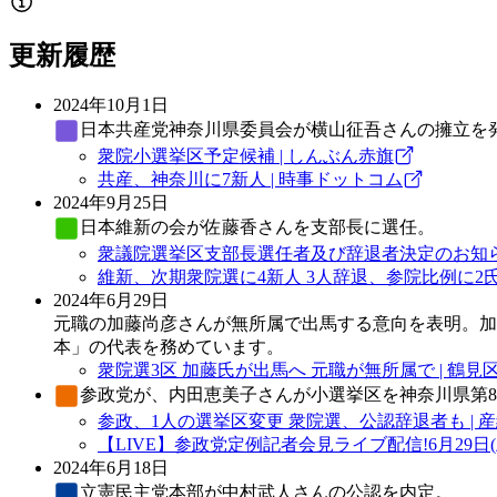
更新履歴
2024年10月1日
日本共産党
神奈川県委員会が横山征吾さんの擁立を
衆院小選挙区予定候補 | しんぶん赤旗
共産、神奈川に7新人 | 時事ドットコム
2024年9月25日
日本維新の会
が佐藤香さんを支部長に選任。
衆議院選挙区支部長選任者及び辞退者決定のお知らせ
維新、次期衆院選に4新人 3人辞退、参院比例に2氏
2024年6月29日
元職の加藤尚彦さんが無所属で出馬する意向を表明。加藤
本」の代表を務めています。
衆院選3区 加藤氏が出馬へ 元職が無所属で | 鶴見区
参政党
が、内田恵美子さんが小選挙区を神奈川県第8
参政、1人の選挙区変更 衆院選、公認辞退者も | 
【LIVE】参政党定例記者会見ライブ配信!6月29日(土)15:
2024年6月18日
立憲民主党
本部が中村武人さんの公認を内定。