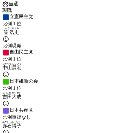
当選
現職
立憲民主党
比例
1
位
りゅう
ひろふみ
笠
浩史
比例現職
自由民主党
比例
1
位
なかやま
のりひろ
中山
展宏
日本維新の会
比例
1
位
よしだ
たいせい
吉田
大成
日本共産党
比例重複なし
あかいし
ひろこ
赤石
博子