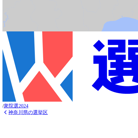
/
衆
院選
2024
神奈川県
の選挙区