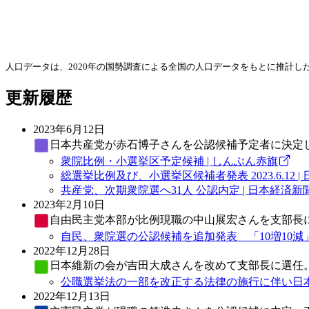
人口データは、2020年の国勢調査による全国の人口データをもとに推計
更新履歴
2023年6月12日
日本共産党
が赤石博子さんを公認候補予定者に決定
衆院比例・小選挙区予定候補 | しんぶん赤旗
総選挙比例及び、小選挙区候補者発表 2023.6.12 | 日本
共産党、次期衆院選へ31人 公認内定 | 日本経済新
2023年2月10日
自由民主党
本部が比例現職の中山展宏さんを支部長
自民、衆院選の公認候補を追加発表 「10増10減」
2022年12月28日
日本維新の会
が吉田大成さんを改めて支部長に選任
公職選挙法の一部を改正する法律の施行に伴い日本
2022年12月13日