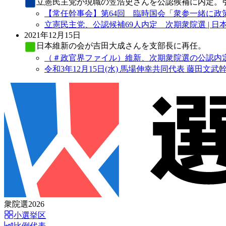
立憲民主党
が現職の笠浩史さんを公認候補に内定。
【常任幹事会】第64回 臨時国会「衆参一緒に政策
立憲民主党、公認候補69人内定 次期衆院選 | 日
2021年12月15日
日本維新の会
が吉田大成さんを支部長に再任。
（＃政官界ファイル）維新、次期衆院選の公認内定 
令和3年12月15日(水) 馬場伸幸共同代表 藤田文武幹事長
衆院選2026
小選挙区
比例代表