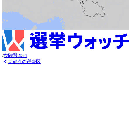
/
衆
院選
2024
京都府
の選挙区