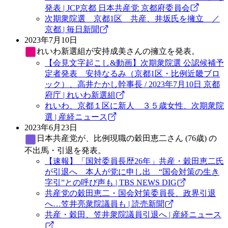
発表 | JCP京都 日本共産党 京都府委員会
次期衆院選 京都1区 共産、井坂氏を擁立 ／
京都 | 毎日新聞
2023年7月10日
れいわ新選組
が安持成美さんの擁立を発表。
【会見文字起こし&動画】次期衆院選 公認候補予
定者発表 安持なるみ（京都1区・比例近畿ブロ
ック）、高井たかし幹事長 / 2023年7月10日 京都
府庁 | れいわ新選組
れいわ、京都１区に新人 ３５歳女性、次期衆院
選 | 産経ニュース
2023年6月23日
日本共産党
が、比例現職の穀田恵二さん (76歳) の
不出馬・引退を発表。
【速報】「国対委員長歴26年」共産・穀田恵二氏
が引退へ 本人が党に申し出 “国会対策の生き
字引”との呼び声も | TBS NEWS DIG
共産党の穀田恵二・国会対策委員長、政界引退
へ…笠井亮衆院議員も | 読売新聞
共産・穀田、笠井衆院議員引退へ | 産経ニュース