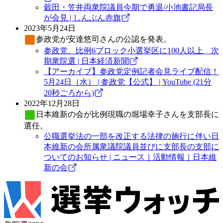
穀田・笠井両衆院議員今期で勇退/小池書記局長
が会見 | しんぶん赤旗
2023年5月24日
参政党
が安達悠司さんの公認を発表。
参政党、比例6ブロック小選挙区に100人以上 次
期衆院選 | 日本経済新聞
【アーカイブ】参政党定例記者会見ライブ配信！
5月24日（水） | 参政党【公式】 | YouTube (21分
20秒ごろから)
2022年12月28日
日本維新の会
が比例現職の堀場幸子さんを支部長に
選任。
公職選挙法の一部を改正する法律の施行に伴い日
本維新の会所属衆議院議員並びに支部長の支部に
ついてのお知らせ | ニュース｜活動情報｜日本維
新の会