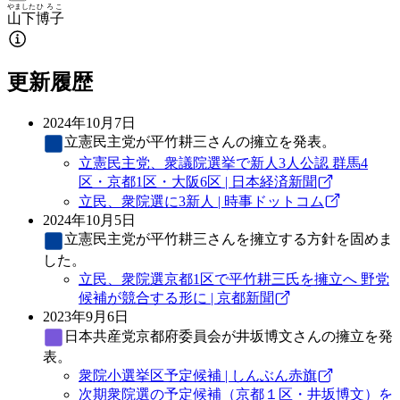
やました
ひろこ
山下
博子
更新履歴
2024年10月7日
立憲民主党
が平竹耕三さんの擁立を発表。
立憲民主党、衆議院選挙で新人3人公認 群馬4
区・京都1区・大阪6区 | 日本経済新聞
立民、衆院選に3新人 | 時事ドットコム
2024年10月5日
立憲民主党
が平竹耕三さんを擁立する方針を固めま
した。
立民、衆院選京都1区で平竹耕三氏を擁立へ 野党
候補が競合する形に | 京都新聞
2023年9月6日
日本共産党
京都府委員会が井坂博文さんの擁立を発
表。
衆院小選挙区予定候補 | しんぶん赤旗
次期衆院選の予定候補（京都１区・井坂博文）を