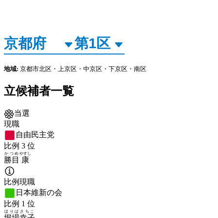
地域:
京都市北区・上京区・中京区・下京区・南区
立候補者一覧
当選
現職
自由民主党
比例
3
位
かつめ
やすし
勝目
康
比例現職
日本維新の会
比例
1
位
ほりば
さちこ
堀場
幸子