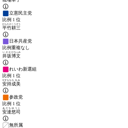
立憲民主党
比例
1
位
ひらたけ
こうぞう
平竹
耕三
日本共産党
比例重複なし
いさか
ひろふみ
井坂
博文
れいわ新選組
比例
1
位
やすもち
なるみ
安持
成美
参政党
比例
1
位
あだち
ゆうじ
安達
悠司
無所属