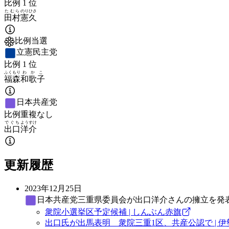
比例
1
位
たむら
のりひさ
田村
憲久
比例当選
立憲民主党
比例
1
位
ふくもり
わかこ
福森
和歌子
日本共産党
比例重複なし
でぐち
ようすけ
出口
洋介
更新履歴
2023年12月25日
日本共産党
三重県委員会が出口洋介さんの擁立を発
衆院小選挙区予定候補 | しんぶん赤旗
出口氏が出馬表明 衆院三重1区、共産公認で | 伊