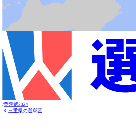
/
衆
院選
2024
三重県
の選挙区