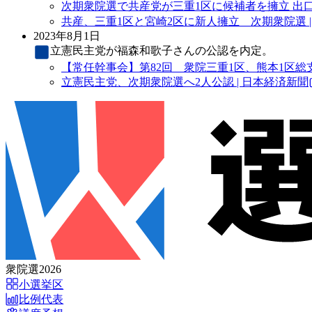
次期衆院選で共産党が三重1区に候補者を擁立 出口
共産、三重1区と宮崎2区に新人擁立 次期衆院選 |
2023年8月1日
立憲民主党
が福森和歌子さんの公認を内定。
【常任幹事会】第82回 衆院三重1区、熊本1区総支
立憲民主党、次期衆院選へ2人公認 | 日本経済新聞
衆院選2026
小選挙区
比例代表