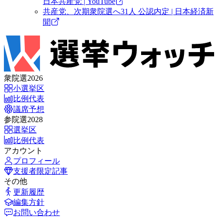
日本共産党 | YouTube
共産党、次期衆院選へ31人 公認内定 | 日本経済新
聞
衆院選2026
小選挙区
比例代表
議席予想
参院選2028
選挙区
比例代表
アカウント
プロフィール
支援者限定記事
その他
更新履歴
編集方針
お問い合わせ