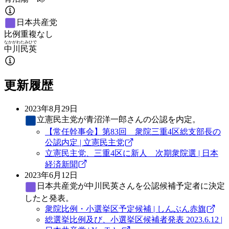
日本共産党
比例重複なし
なかがわ
たみひで
中川
民英
更新履歴
2023年8月29日
立憲民主党
が青沼洋一郎さんの公認を内定。
【常任幹事会】第83回 衆院三重4区総支部長の
公認内定 | 立憲民主党
立憲民主党、三重4区に新人 次期衆院選 | 日本
経済新聞
2023年6月12日
日本共産党
が中川民英さんを公認候補予定者に決定
したと発表。
衆院比例・小選挙区予定候補 | しんぶん赤旗
総選挙比例及び、小選挙区候補者発表 2023.6.12 |