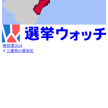
/
衆
院選
2024
三重県
の選挙区