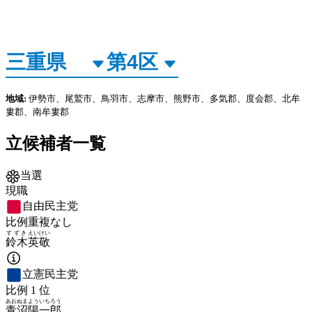
地域:
伊勢市、尾鷲市、鳥羽市、志摩市、熊野市、多気郡、度会郡、北牟
婁郡、南牟婁郡
立候補者一覧
当選
現職
自由民主党
比例重複なし
すずき
えいけい
鈴木
英敬
立憲民主党
比例
1
位
あおぬま
よういちろう
青沼
陽一郎