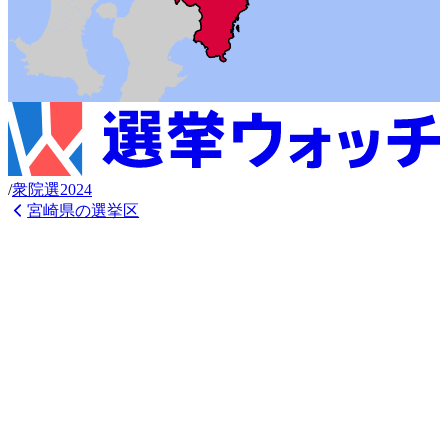
/
衆
院選
2024
宮崎県
の選挙区