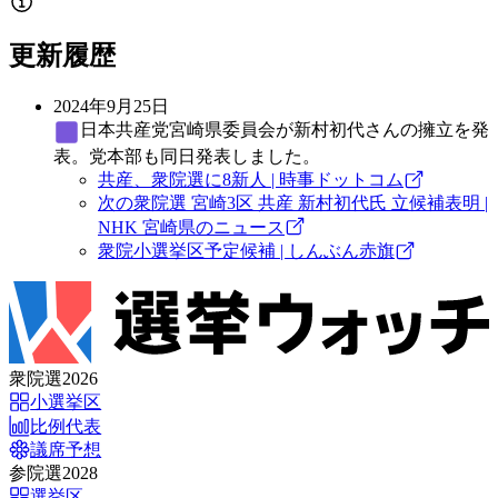
更新履歴
2024年9月25日
日本共産党
宮崎県委員会が新村初代さんの擁立を発
表。党本部も同日発表しました。
共産、衆院選に8新人 | 時事ドットコム
次の衆院選 宮崎3区 共産 新村初代氏 立候補表明 |
NHK 宮崎県のニュース
衆院小選挙区予定候補 | しんぶん赤旗
衆院選2026
小選挙区
比例代表
議席予想
参院選2028
選挙区