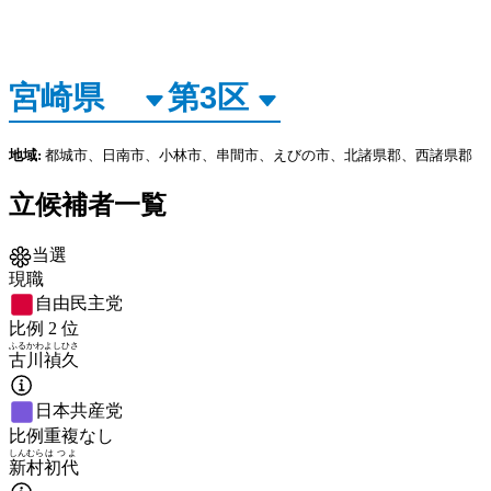
地域:
都城市、日南市、小林市、串間市、えびの市、北諸県郡、西諸県郡
立候補者一覧
当選
現職
自由民主党
比例
2
位
ふるかわ
よしひさ
古川
禎久
日本共産党
比例重複なし
しんむら
はつよ
新村
初代