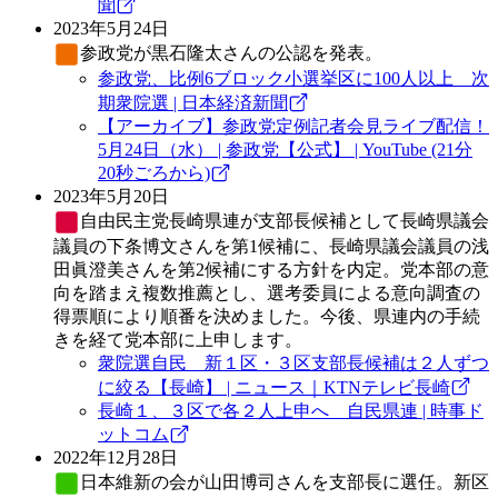
聞
2023年5月24日
参政党
が黒石隆太さんの公認を発表。
参政党、比例6ブロック小選挙区に100人以上 次
期衆院選 | 日本経済新聞
【アーカイブ】参政党定例記者会見ライブ配信！
5月24日（水） | 参政党【公式】 | YouTube (21分
20秒ごろから)
2023年5月20日
自由民主党
長崎県連が支部長候補として長崎県議会
議員の下条博文さんを第1候補に、長崎県議会議員の浅
田眞澄美さんを第2候補にする方針を内定。党本部の意
向を踏まえ複数推薦とし、選考委員による意向調査の
得票順により順番を決めました。今後、県連内の手続
きを経て党本部に上申します。
衆院選自民 新１区・３区支部長候補は２人ずつ
に絞る【長崎】 | ニュース｜KTNテレビ長崎
長崎１、３区で各２人上申へ 自民県連 | 時事ド
ットコム
2022年12月28日
日本維新の会
が山田博司さんを支部長に選任。新区