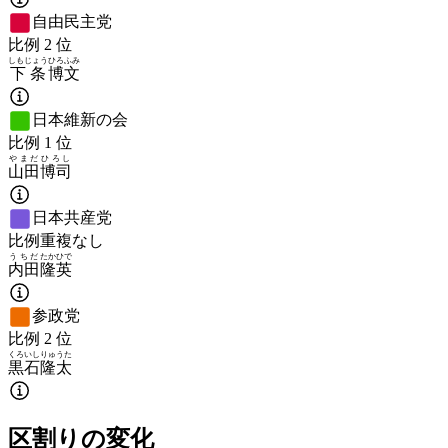
自由民主党
比例
2
位
しもじょう
ひろふみ
下条
博文
日本維新の会
比例
1
位
やまだ
ひろし
山田
博司
日本共産党
比例重複なし
うちだ
たかひで
内田
隆英
参政党
比例
2
位
くろいし
りゅうた
黒石
隆太
区割りの変化