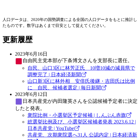
人口データは、2020年の国勢調査による全国の人口データをもとに推計し
たものです。数字はあくまで目安として捉えてください。
更新履歴
2023年6月16日
自由民主党
本部が下条博文さんを支部長に選任。
自民、山口3区に林芳正氏 10増10減の減員県で
調整完了 | 日本経済新聞
山口新3区に林外相 安倍氏後継・吉田氏は比例
に 自民、候補者選定 | 毎日新聞
2023年6月12日
日本共産党
が内田隆英さんを公認候補予定者に決定
したと発表。
衆院比例・小選挙区予定候補 | しんぶん赤旗
総選挙比例及び、小選挙区候補者発表 2023.6.12 |
日本共産党 | YouTube
共産党、次期衆院選へ31人 公認内定 | 日本経済新