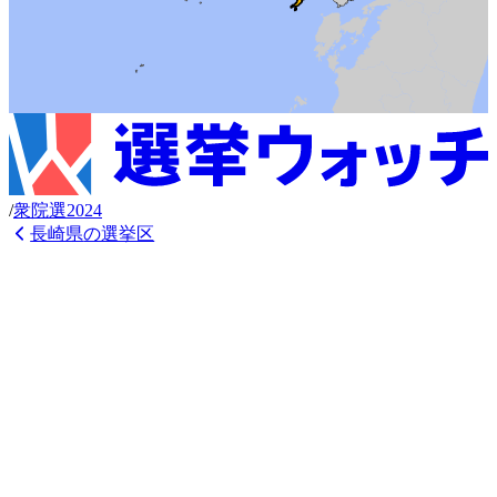
/
衆
院選
2024
長崎県
の選挙区