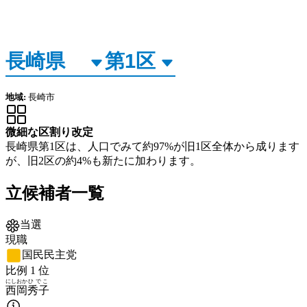
地域:
長崎市
微細な区割り改定
長崎県第1区は、人口でみて約97%が旧1区全体から成ります
が、旧2区の約4%も新たに加わります。
立候補者一覧
当選
現職
国民民主党
比例
1
位
にしおか
ひでこ
西岡
秀子