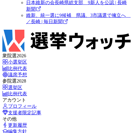
日本維新の会長崎県総支部 9新人を公認 | 長崎
新聞
維新、統一選に9候補 県議、3市議選で擁立へ
／長崎 | 毎日新聞
衆院選2026
小選挙区
比例代表
議席予想
参院選2028
選挙区
比例代表
アカウント
プロフィール
支援者限定記事
その他
更新履歴
編集方針