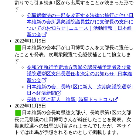
割りでも引き続き1区から出馬することが決まった形で
す。
公職選挙法の一部を改正する法律の施行に伴い日
本維新の会所属衆議院議員並びに支部長の支部に
ついてのお知らせ | ニュース｜活動情報｜日本維
新の会
2022年11月9日
日本維新の会
本部が山田博司さんを支部長に選任し
たことを発表。次期衆院選で公認候補として擁立しま
す。
令和5年執行予定地方選挙公認候補予定者及び衆
議院選挙区支部長選任者決定のお知らせ | 日本維
新の会
日本維新の会、長崎1区に新人 次期衆議院選挙 |
日本経済新聞
長崎１区に新人 維新 | 時事ドットコム
2022年11月5日
日本維新の会
長崎県総支部が、長崎県第1区の支部
長に元県議の山田博司さんが就任したことを発表。次
期衆院選への出馬は明言されませんでしたが、本サイ
トでは出馬が予想されるものとして掲載します。