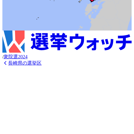
/
衆
院選
2024
長崎県
の選挙区