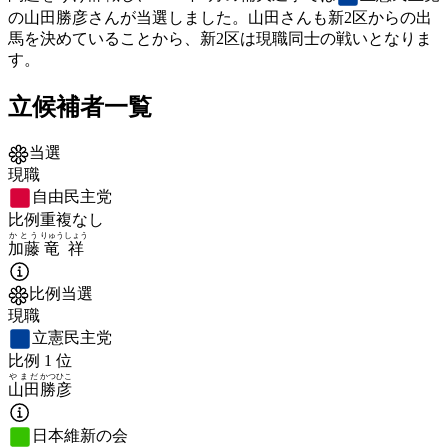
の山田勝彦さんが当選しました。山田さんも新2区からの出
馬を決めていることから、新2区は現職同士の戦いとなりま
す。
立候補者一覧
当選
現職
自由民主党
比例重複なし
かとう
りゅうしょう
加藤
竜祥
比例当選
現職
立憲民主党
比例
1
位
やまだ
かつひこ
山田
勝彦
日本維新の会