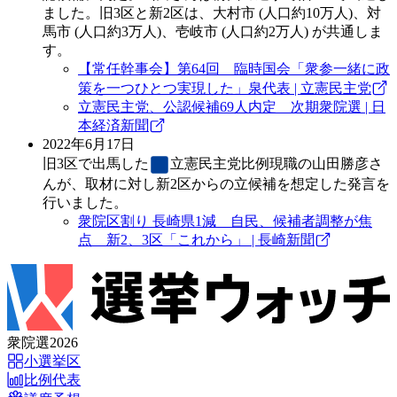
ました。旧3区と新2区は、大村市 (人口約10万人)、対
馬市 (人口約3万人)、壱岐市 (人口約2万人) が共通しま
す。
【常任幹事会】第64回 臨時国会「衆参一緒に政
策を一つひとつ実現した」泉代表 | 立憲民主党
立憲民主党、公認候補69人内定 次期衆院選 | 日
本経済新聞
2022年6月17日
旧3区で出馬した
立憲民主党
比例現職の山田勝彦さ
んが、取材に対し新2区からの立候補を想定した発言を
行いました。
衆院区割り 長崎県1減 自民、候補者調整が焦
点 新2、3区「これから」 | 長崎新聞
衆院選2026
小選挙区
比例代表