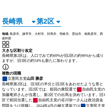
地域:
島原市、諫早市、大村市、対馬市、壱岐市、雲仙市、南島原市、西
彼杵郡
大きな区割り改定
長崎県第2区は、人口でみて約69%が旧2区の約96%から成り
ますが、旧3区の約54%も新たに加わります。
複数の現職
立憲民主党
山田 勝彦
長崎県第2区は、旧3区の半分と旧2区をあわせたような形と
なっています。旧2区では、前回の衆院選で
自由民主党
の
加藤竜祥さんが当選し、新2区での出馬を決めています。旧3
区で前回当選した
自由民主党
の谷川弥一さんは政治資金
問題をうけ辞職し、2024年4月の補欠選挙では
立憲民主党