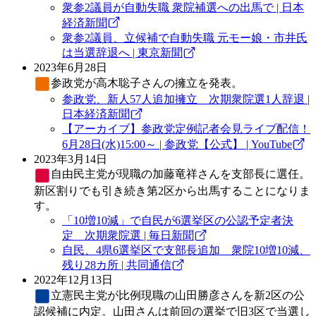
衆参2議員が自動失職 衆院補選への出馬で | 日本
経済新聞
衆参2議員、立候補で自動失職 元モー娘・市井氏
は当選辞退へ | 東京新聞
2023年6月28日
参政党
が高木聡子さんの擁立を発表。
参政党、新人57人追加擁立 次期衆院選1人辞退 |
日本経済新聞
【アーカイブ】参政党定例記者会見ライブ配信！
6月28日(水)15:00～ | 参政党【公式】 | YouTube
2023年3月14日
自由民主党
が現職の加藤竜祥さんを支部長に選任。
新区割りでも引き続き第2区から出馬することになりま
す。
「10増10減」で自民が6選挙区の公認予定者決
定 次期衆院選 | 毎日新聞
自民、4県6選挙区で支部長追加 衆院10増10減、
残り28カ所 | 共同通信
2022年12月13日
立憲民主党
が比例現職の山田勝彦さんを新2区の公
認候補に内定。山田さんは前回の選挙で旧3区で当選し