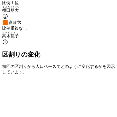
比例
1
位
よこた
ともひろ
横田
朋大
参政党
比例重複なし
たかき
さとこ
髙木
聡子
区割りの変化
前回の区割りから人口ベースでどのように変化するかを図示
しています。