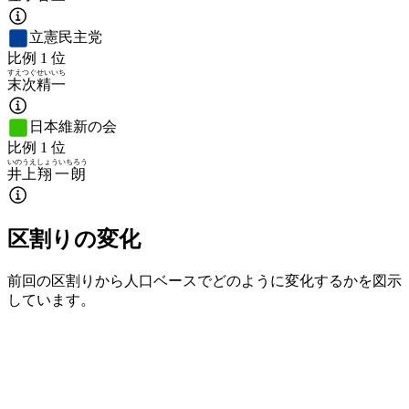
立憲民主党
比例
1
位
すえつぐ
せいいち
末次
精一
日本維新の会
比例
1
位
いのうえ
しょういちろう
井上
翔一朗
区割りの変化
前回の区割りから人口ベースでどのように変化するかを図示
しています。