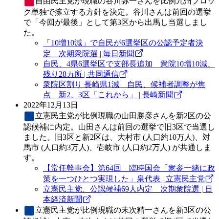
自由民主党
が現職の谷川弥一さんを比例九州ブロッ
ク単独で擁立する方針を決定。谷川さんは前回の選挙
で「今回が最後」として第3区から出馬し当選しまし
た。
「10増10減」で自民が6選挙区の公認予定者決
定 次期衆院選 | 毎日新聞
自民、4県6選挙区で支部長追加 衆院10増10減、
残り28カ所 | 共同通信
衆院区割り 長崎県1減 自民、候補者調整が焦
点 新2、3区「これから」 | 長崎新聞
2022年12月13日
立憲民主党
が比例現職の山田勝彦さんを新2区の公
認候補に内定。山田さんは前回の選挙で旧3区で当選し
ました。旧3区と新2区は、大村市 (人口約10万人)、対
馬市 (人口約3万人)、壱岐市 (人口約2万人) が共通しま
す。
【常任幹事会】第64回 臨時国会「衆参一緒に政
策を一つひとつ実現した」泉代表 | 立憲民主党
立憲民主党、公認候補69人内定 次期衆院選 | 日
本経済新聞
立憲民主党
が比例現職の末次精一さんを新3区の公