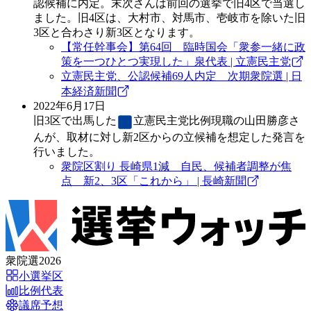
認候補に内定。末次さんは前回の選挙で旧4区で当選し
ました。旧4区は、大村市、対馬市、壱岐市を除いた旧
3区と合わさり新3区となります。
【常任幹事会】第64回 臨時国会「衆参一緒に政
策を一つひとつ実現した」泉代表 | 立憲民主党
立憲民主党、公認候補69人内定 次期衆院選 | 日
本経済新聞
2022年6月17日
旧3区で出馬した
立憲民主党
比例現職の山田勝彦さ
んが、取材に対し新2区からの立候補を想定した発言を
行いました。
衆院区割り 長崎県1減 自民、候補者調整が焦
点 新2、3区「これから」 | 長崎新聞
衆院選2026
小選挙区
比例代表
議席予想