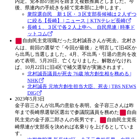
内定。党本部の意向を踏まえ複数推薦としました。今
後、県連内の手続きを経て党本部に上申します。
衆院選自民 新１区・３区支部長候補は２人ずつ
に絞る【長崎】 | ニュース｜KTNテレビ長崎
長崎１、３区で各２人上申へ 自民県連 | 時事ド
ットコム
自由民主党
現職だった北村誠吾さんが死去。北村さ
んは、前回の選挙で「今回が最後」と明言して旧4区か
ら出馬し当選しました。4月、不出馬・引退の意向を改
めて表明。5月20日、亡くなりました。解散がなけれ
ば、10月22日に旧4区で補欠選挙が実施されます。
北村誠吾議員が死去 76歳 地方創生相を務める |
NHK
北村誠吾 元地方創生担当大臣、死去 | TBS NEWS
DIG
2023年5月3日
金子容三さんが出馬の意欲を表明。金子容三さんは昨
年まで長崎県選挙区選出で参議院議員を務めた
自由
民主党
の金子原二郎さんの長男です。
自由民主党
長
崎県連が支部長を決めれば名乗りを上げるとしていま
す。