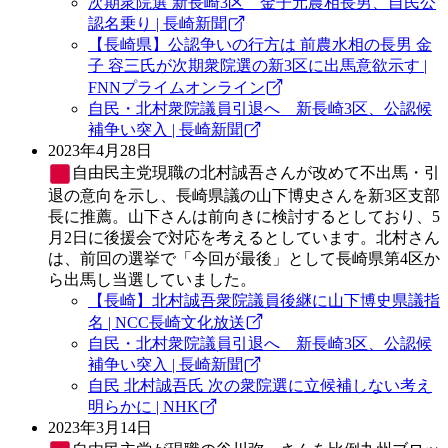
次期衆院選 新長崎3区 金子元農相長男、自民公
認名乗り | 長崎新聞
【長崎県】公認争いの行方は 前農水相の長男 金
子 容三氏が次期衆院選の新3区に出馬意欲示す |
FNNプライムオンライン
自民・北村衆院議員引退へ 新長崎3区、公認候
補争い突入 | 長崎新聞
2023年4月28日
自由民主党
現職の北村誠吾さんが改めて不出馬・引
退の意向を示し、長崎県議の山下博史さんを新3区支部
長に推薦。山下さんは前向きに検討するとしており、5
月2日に後援会で対応を考えるとしています。北村さん
は、前回の選挙で「今回が最後」として長崎県第4区か
ら出馬し当選していました。
【長崎】北村誠吾衆院議員後継に山下博史県議指
名 | NCC長崎文化放送
自民・北村衆院議員引退へ 新長崎3区、公認候
補争い突入 | 長崎新聞
自民 北村誠吾氏 次の衆院選に立候補しない考え
明らかに | NHK
2023年3月14日