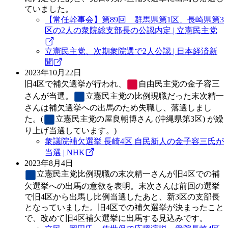
ていました。
【常任幹事会】第89回 群馬県第1区、長崎県第3
区の2人の衆院総支部長の公認内定 | 立憲民主党
立憲民主党、次期衆院選で2人公認 | 日本経済新
聞
2023年10月22日
旧4区で補欠選挙が行われ、
自由民主党
の金子容三
さんが当選。
立憲民主党
の比例現職だった末次精一
さんは補欠選挙への出馬のため失職し、落選しまし
た。(
立憲民主党
の屋良朝博さん (沖縄県第3区) が繰
り上げ当選しています。)
衆議院補欠選挙 長崎4区 自民新人の金子容三氏が
当選 | NHK
2023年8月4日
立憲民主党
比例現職の末次精一さんが旧4区での補
欠選挙への出馬の意欲を表明。末次さんは前回の選挙
で旧4区から出馬し比例当選したあと、新3区の支部長
となっていました。旧4区での補欠選挙が決まったこと
で、改めて旧4区補欠選挙に出馬する見込みです。