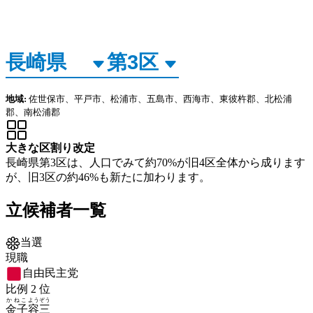
地域:
佐世保市、平戸市、松浦市、五島市、西海市、東彼杵郡、北松浦
郡、南松浦郡
大きな区割り改定
長崎県第3区は、人口でみて約70%が旧4区全体から成ります
が、旧3区の約46%も新たに加わります。
立候補者一覧
当選
現職
自由民主党
比例
2
位
かねこ
ようぞう
金子
容三