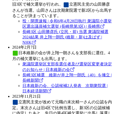
旧3区で補欠選挙が行われ、
立憲民主党
の山田勝彦
さんが当選。山田さんは次期衆院選で新2区から出馬す
ることが決まっています。
投・開票速報 | 令和6年4月28日執行 衆議院小選挙
区選出議員補欠選挙 (長崎県第3区) | 長崎県
長崎3区 山田勝彦氏 (立民・前) 当選 衆議院補選
2024結果 井上翔一朗氏 (維新・新)は及ばず |
NHK
2024年2月7日
日本維新の会
が井上翔一朗さんを支部長に選任。4
月の補欠選挙にも出馬します。
衆議院選挙区支部長選任者及び選挙区変更者決定
のお知らせ | 日本維新の会
長崎3区補選 維新が井上翔一朗氏（40）を擁立 |
長崎新聞
日本維新の会、公認候補2人発表 次期衆院選 |
日本経済新聞
2023年11月21日
立憲民主党
が改めて元職の末次精一さんの公認を内
定。末次さんは旧4区で比例当選し、新3区の公認候補
に内定したあと、先日の第4区補欠選挙に出馬し落選し