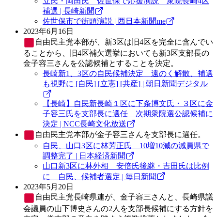
立民・岡田氏 佐世保で応援演説 衆院長崎4区
補選 | 長崎新聞
佐世保市で街頭演説 | 西日本新聞me
2023年6月16日
自由民主党
本部が、新3区は旧4区を完全に含んでい
ることから、旧4区補欠選挙においても新3区支部長の
金子容三さんを公認候補とすることを決定。
長崎新1、3区の自民候補決定 遠のく解散、補選
も視野に [自民] [立憲] [共産] | 朝日新聞デジタル
【長崎】自民新長崎１区に下条博文氏・３区に金
子容三氏を支部長に選任 次期衆院選公認候補に
決定 | NCC長崎文化放送
自由民主党
本部が金子容三さんを支部長に選任。
自民、山口3区に林芳正氏 10増10減の減員県で
調整完了 | 日本経済新聞
山口新3区に林外相 安倍氏後継・吉田氏は比例
に 自民、候補者選定 | 毎日新聞
2023年5月20日
自由民主党
長崎県連が、金子容三さんと、長崎県議
会議員の山下博史さんの2人を支部長候補にする方針を