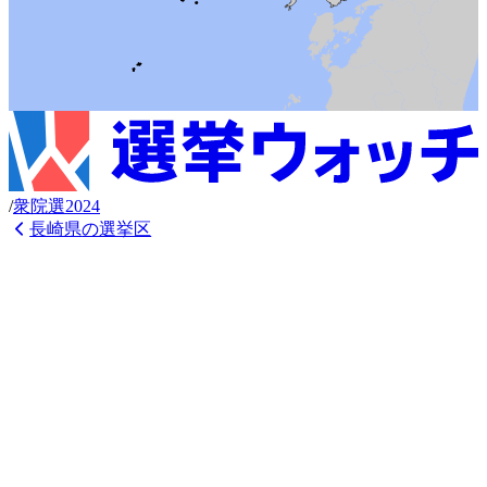
/
衆
院選
2024
長崎県
の選挙区