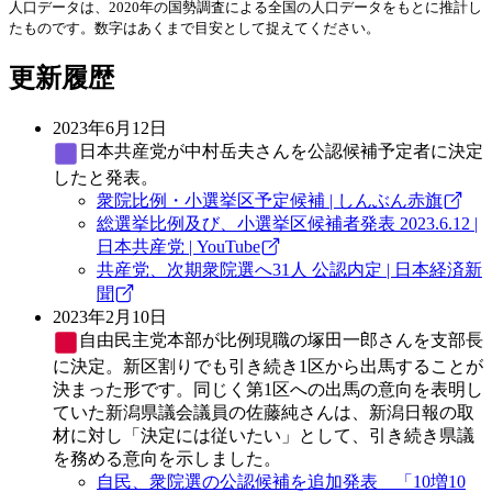
人口データは、2020年の国勢調査による全国の人口データをもとに推計し
たものです。数字はあくまで目安として捉えてください。
更新履歴
2023年6月12日
日本共産党
が中村岳夫さんを公認候補予定者に決定
したと発表。
衆院比例・小選挙区予定候補 | しんぶん赤旗
総選挙比例及び、小選挙区候補者発表 2023.6.12 |
日本共産党 | YouTube
共産党、次期衆院選へ31人 公認内定 | 日本経済新
聞
2023年2月10日
自由民主党
本部が比例現職の塚田一郎さんを支部長
に決定。新区割りでも引き続き1区から出馬することが
決まった形です。同じく第1区への出馬の意向を表明し
ていた新潟県議会議員の佐藤純さんは、新潟日報の取
材に対し「決定には従いたい」として、引き続き県議
を務める意向を示しました。
自民、衆院選の公認候補を追加発表 「10増10