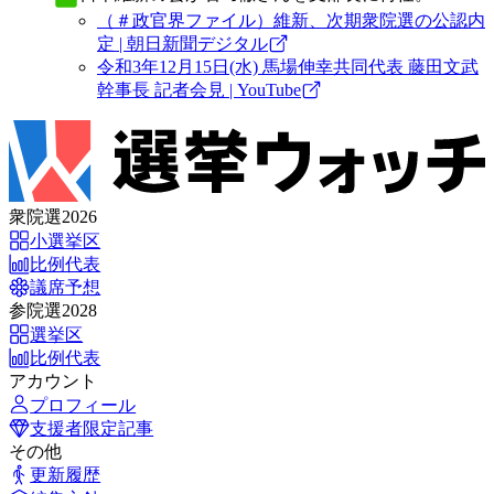
（＃政官界ファイル）維新、次期衆院選の公認内
定 | 朝日新聞デジタル
令和3年12月15日(水) 馬場伸幸共同代表 藤田文武
幹事長 記者会見 | YouTube
衆院選2026
小選挙区
比例代表
議席予想
参院選2028
選挙区
比例代表
アカウント
プロフィール
支援者限定記事
その他
更新履歴