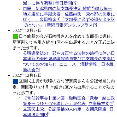
減」に伴う調整 | 毎日新聞
自民、新潟県内の新支部長決定 難航予想も統一
地方選前に早期決着 佐藤純氏「党本部の決定に
従う」、泉田裕彦氏「支部長に必ず公認が出る訳
ではない」 | 新潟日報デジタルプラス
2022年12月28日
日本維新の会
が石﨑徹さんを改めて支部長に選任。
新区割りでも引き続き1区から出馬することが正式に決
まった形です。
公職選挙法の一部を改正する法律の施行に伴い日
本維新の会所属衆議院議員並びに支部長の支部に
ついてのお知らせ | ニュース｜活動情報｜日本維
新の会
2022年12月13日
立憲民主党
が現職の西村智奈美さんを公認候補に内
定。新区割りでも引き続き1区から出馬することが決ま
った形です。
【常任幹事会】第64回 臨時国会「衆参一緒に政
策を一つひとつ実現した」泉代表 | 立憲民主党
立憲民主党、公認候補69人内定 次期衆院選 | 日
本経済新聞