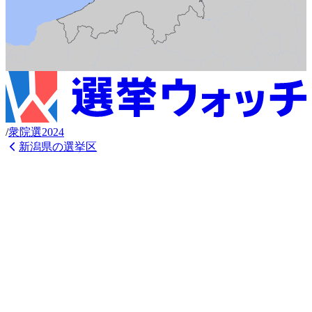
/
衆
院選
2024
新潟県
の選挙区