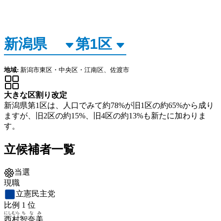
地域:
新潟市東区・中央区・江南区、佐渡市
大きな区割り改定
新潟県第1区は、人口でみて約78%が旧1区の約65%から成り
ますが、旧2区の約15%、旧4区の約13%も新たに加わりま
す。
立候補者一覧
当選
現職
立憲民主党
比例
1
位
にしむら
ちなみ
西村
智奈美