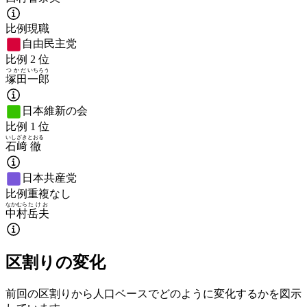
比例現職
自由民主党
比例
2
位
つかだ
いちろう
塚田
一郎
日本維新の会
比例
1
位
いしざき
とおる
石﨑
徹
日本共産党
比例重複なし
なかむら
たけお
中村
岳夫
区割りの変化
前回の区割りから人口ベースでどのように変化するかを図示