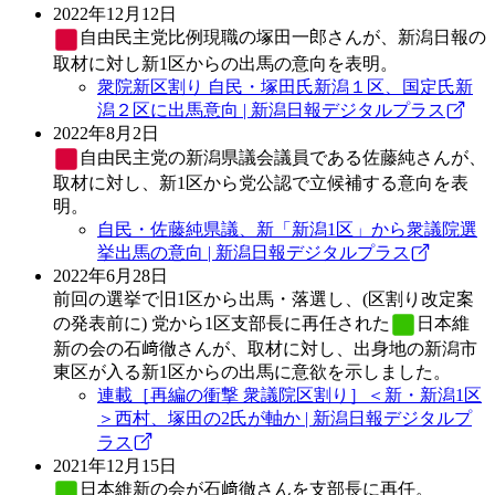
2022年12月12日
自由民主党
比例現職の塚田一郎さんが、新潟日報の
取材に対し新1区からの出馬の意向を表明。
衆院新区割り 自民・塚田氏新潟１区、国定氏新
潟２区に出馬意向 | 新潟日報デジタルプラス
2022年8月2日
自由民主党
の新潟県議会議員である佐藤純さんが、
取材に対し、新1区から党公認で立候補する意向を表
明。
自民・佐藤純県議、新「新潟1区」から衆議院選
挙出馬の意向 | 新潟日報デジタルプラス
2022年6月28日
前回の選挙で旧1区から出馬・落選し、(区割り改定案
の発表前に) 党から1区支部長に再任された
日本維
新の会
の石﨑徹さんが、取材に対し、出身地の新潟市
東区が入る新1区からの出馬に意欲を示しました。
連載［再編の衝撃 衆議院区割り］＜新・新潟1区
＞西村、塚田の2氏が軸か | 新潟日報デジタルプ
ラス
2021年12月15日
日本維新の会
が石﨑徹さんを支部長に再任。