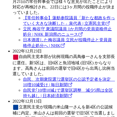
月21日の常任幹事会では様々な意見が出たことにより
対応が再検討され、22日には3ヶ月間の役職停止が決ま
っていました。
【常任幹事会】蓮舫参院議員「新たな都政を作っ
ていく大きな決断した」泉代表 | 立憲民主党
立民 梅谷守 衆議院議員 1か月間の党員資格停止
処分 | NHK 新潟県のニュース
日本酒渡した梅谷議員 立民が役職停止と党員資
格停止処分へ | NHK
2022年12月23日
自由民主党
本部が比例現職の高鳥修一さんを支部長
に選任。新5区は、旧6区と魚沼地域 (旧5区) からなり
ます。高鳥さんは前回の選挙で旧6区から出馬し比例当
選していました。
自民、次期衆院選72選挙区の公認予定者を決定
10増10減受け | 毎日新聞
自民党｢10増10減｣で選挙区調整 減少5県は全区
持ち越し | 日本経済新聞
2022年12月13日
立憲民主党
が現職の米山隆一さんを新4区の公認候
補に内定。米山さんは前回の選挙で旧5区で当選しまし