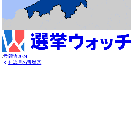
/
衆
院選
2024
新潟県
の選挙区