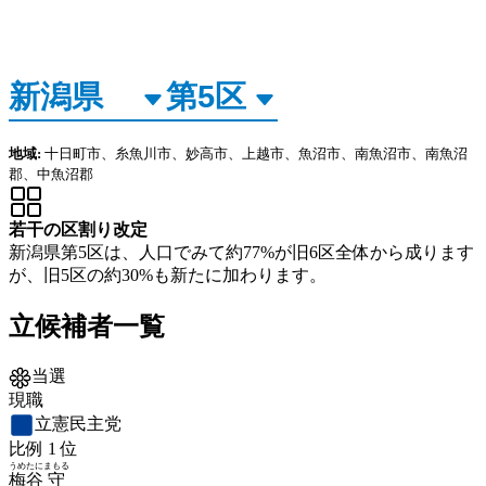
地域:
十日町市、糸魚川市、妙高市、上越市、魚沼市、南魚沼市、南魚沼
郡、中魚沼郡
若干の区割り改定
新潟県第5区は、人口でみて約77%が旧6区全体から成ります
が、旧5区の約30%も新たに加わります。
立候補者一覧
当選
現職
立憲民主党
比例
1
位
うめたに
まもる
梅谷
守