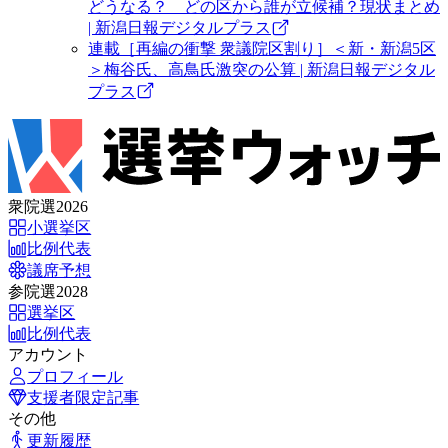
どうなる？ どの区から誰が立候補？現状まとめ
| 新潟日報デジタルプラス
連載［再編の衝撃 衆議院区割り］＜新・新潟5区
＞梅谷氏、高鳥氏激突の公算 | 新潟日報デジタル
プラス
衆院選2026
小選挙区
比例代表
議席予想
参院選2028
選挙区
比例代表
アカウント
プロフィール
支援者限定記事
その他
更新履歴