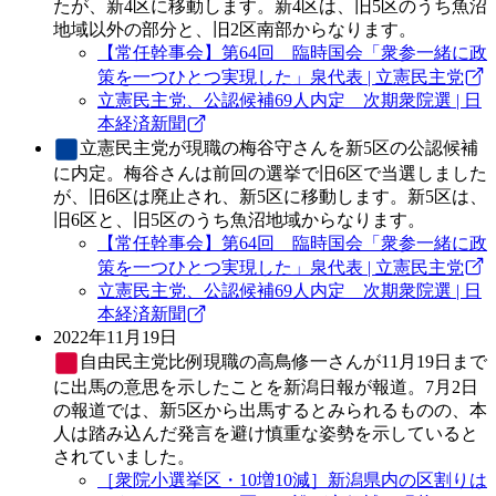
たが、新4区に移動します。新4区は、旧5区のうち魚沼
地域以外の部分と、旧2区南部からなります。
【常任幹事会】第64回 臨時国会「衆参一緒に政
策を一つひとつ実現した」泉代表 | 立憲民主党
立憲民主党、公認候補69人内定 次期衆院選 | 日
本経済新聞
立憲民主党
が現職の梅谷守さんを新5区の公認候補
に内定。梅谷さんは前回の選挙で旧6区で当選しました
が、旧6区は廃止され、新5区に移動します。新5区は、
旧6区と、旧5区のうち魚沼地域からなります。
【常任幹事会】第64回 臨時国会「衆参一緒に政
策を一つひとつ実現した」泉代表 | 立憲民主党
立憲民主党、公認候補69人内定 次期衆院選 | 日
本経済新聞
2022年11月19日
自由民主党
比例現職の高鳥修一さんが11月19日まで
に出馬の意思を示したことを新潟日報が報道。7月2日
の報道では、新5区から出馬するとみられるものの、本
人は踏み込んだ発言を避け慎重な姿勢を示していると
されていました。
［衆院小選挙区・10増10減］新潟県内の区割りは