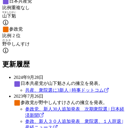
日本共産党
比例重複なし
やました
かい
山下
魁
参政党
比例
2
位
のなか
野中
しんすけ
更新履歴
2024年9月28日
日本共産党
が山下魁さんの擁立を発表。
共産、衆院選に3新人 | 時事ドットコム
2023年7月26日
参政党
が野中しんすけさんの擁立を発表。
参政党、新人30人追加発表 次期衆院選 | 日本経
済新聞
参政、新人３０人追加発表 衆院選、１人辞退 |
産経ニュース