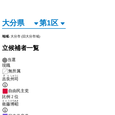
地域:
大分市
(旧大分市域)
立候補者一覧
当選
現職
無所属
きら
しゅうじ
吉良
州司
自由民主党
比例
2
位
えとう
ひろあき
衛藤
博昭