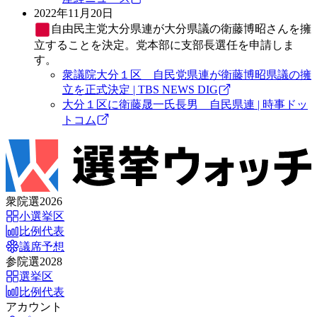
2022年11月20日
自由民主党
大分県連が大分県議の衛藤博昭さんを擁
立することを決定。党本部に支部長選任を申請しま
す。
衆議院大分１区 自民党県連が衛藤博昭県議の擁
立を正式決定 | TBS NEWS DIG
大分１区に衛藤晟一氏長男 自民県連 | 時事ドッ
トコム
衆院選2026
小選挙区
比例代表
議席予想
参院選2028
選挙区
比例代表
アカウント