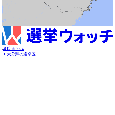
/
衆
院選
2024
大分県
の選挙区