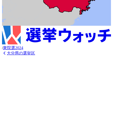
/
衆
院選
2024
大分県
の選挙区