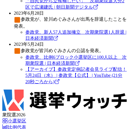
「自民党から立候補したい」 次期衆院選大分2
区で広瀬建氏 | 朝日新聞デジタル
2023年6月28日
参政党
が、皆川めぐみさんが出馬を辞退したことを
発表。
参政党、新人57人追加擁立 次期衆院選1人辞退 |
日本経済新聞
2023年5月24日
参政党
が皆川めぐみさんの公認を発表。
参政党、比例6ブロック小選挙区に100人以上 次
期衆院選 | 日本経済新聞
【アーカイブ】参政党定例記者会見ライブ配信！
5月24日（水） | 参政党【公式】 | YouTube (21分
20秒ごろから)
衆院選2026
小選挙区
比例代表