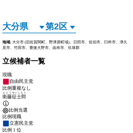
地域:
大分市
(旧佐賀関町、野津原町域)
、日田市、佐伯市、臼杵市、津久
見市、竹田市、豊後大野市、由布市、玖珠郡
立候補者一覧
現職
自由民主党
比例重複なし
えとう
せいしろう
衛藤
征士郎
比例当選
比例現職
立憲民主党
比例
1
位