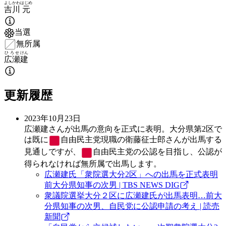
よしかわ
はじめ
吉川
元
当選
無所属
ひろせ
けん
広瀬
建
更新履歴
2023年10月23日
広瀬建さんが出馬の意向を正式に表明。大分県第2区で
は既に
自由民主党
現職の衛藤征士郎さんが出馬する
見通しですが、
自由民主党
の公認を目指し、公認が
得られなければ無所属で出馬します。
広瀬建氏「衆院選大分2区」への出馬を正式表明
前大分県知事の次男 | TBS NEWS DIG
衆議院選挙大分２区に広瀬建氏が出馬表明…前大
分県知事の次男、自民党に公認申請の考え | 読売
新聞