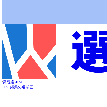
/
衆
院選
2024
沖縄県
の選挙区