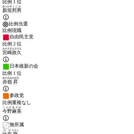
比例
1
位
あらかき
くにお
新垣
邦男
比例当選
比例現職
自由民主党
比例
2
位
みやざき
まさひさ
宮崎
政久
日本維新の会
比例
1
位
あかみね
のぼる
赤嶺
昇
参政党
比例重複なし
こんの
あさみ
今野
麻美
無所属
ひが
たかし