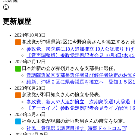
比嘉
隆
更新履歴
2024年10月3日
参政党
が沖縄県第2区に今野麻美さんを擁立すると
参政党、衆院選に18人追加擁立 10人公認取り下げ 
【音声調整版】参政党定例記者会
2023年7月12日
日本維新の会
が赤嶺昇さんを支部長に選任。
衆議院選挙区支部長選任者及び解任者決定のお知らせ
維新、沖縄２区に県会議長を擁立へ 愛知１５区は元
2023年6月28日
参政党
が和田知久さんの擁立を発表。
参政党、新人57人追加擁立 次期衆院選1人辞退 |
【アーカイブ】参政党定例記者会見ライブ配信！6月28日(水
2023年5月25日
社会民主党
が現職の新垣邦男さんの擁立を決定。
社民、衆院選５議席目指す | 時事ドットコム
2022年12月28日