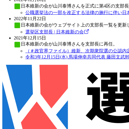
日本維新の会
が山川泰博さんを正式に第4区の支部長
公職選挙法の一部を改正する法律の施行に伴い日本
2022年11月22日
日本維新の会
がウェブサイト上の支部長一覧を更新
選挙区支部長 | 日本維新の会
2021年12月15日
日本維新の会
が山川泰博さんを支部長に再任。
（＃政官界ファイル）維新、次期衆院選の公認内定 
令和3年12月15日(水) 馬場伸幸共同代表 藤田文武幹事長