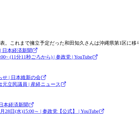
発表。これまで擁立予定だった和田知久さんは沖縄県第1区に移
| 日本経済新聞
見 10月3日(木)15:00~ (11分11秒ごろから) | 参政党 | YouTube
 | 日本維新の会
立民議員 | 産経ニュース
 日本経済新聞
)15:00～ | 参政党【公式】 | YouTube