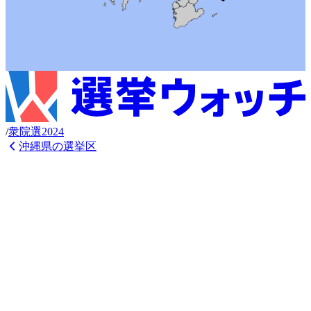
/
衆
院選
2024
沖縄県
の選挙区