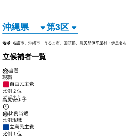
地域:
名護市、沖縄市、うるま市、国頭郡、島尻郡伊平屋村・伊是名村
立候補者一覧
当選
現職
自由民主党
比例
2
位
しまじり
あいこ
島尻
安伊子
比例当選
比例現職
立憲民主党
比例
1
位