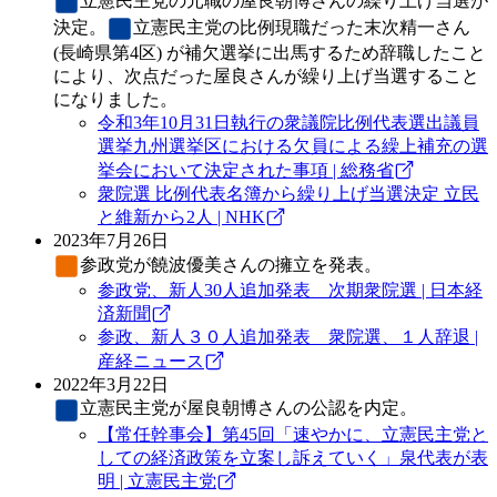
立憲民主党
の元職の屋良朝博さんの繰り上げ当選が
決定。
立憲民主党
の比例現職だった末次精一さん
(長崎県第4区) が補欠選挙に出馬するため辞職したこと
により、次点だった屋良さんが繰り上げ当選すること
になりました。
令和3年10月31日執行の衆議院比例代表選出議員
選挙九州選挙区における欠員による繰上補充の選
挙会において決定された事項 | 総務省
衆院選 比例代表名簿から繰り上げ当選決定 立民
と維新から2人 | NHK
2023年7月26日
参政党
が饒波優美さんの擁立を発表。
参政党、新人30人追加発表 次期衆院選 | 日本経
済新聞
参政、新人３０人追加発表 衆院選、１人辞退 |
産経ニュース
2022年3月22日
立憲民主党
が屋良朝博さんの公認を内定。
【常任幹事会】第45回「速やかに、立憲民主党と
しての経済政策を立案し訴えていく」泉代表が表
明 | 立憲民主党