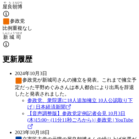
やら
ともひろ
屋良
朝博
参政党
比例重複なし
しんじょう
つかさ
新城
司
更新履歴
2024年10月3日
参政党
が新城司さんの擁立を発表。これまで擁立予
定だった平野めぐみさんは本人都合により出馬を辞退
したと発表されました。
参政党、衆院選に18人追加擁立 10人公認取り下
げ | 日本経済新聞
【音声調整版】参政党定例記者会見 10月3日
(木)15:00~ (11分11秒ごろから) | 参政党 | YouTube
2023年10月18日