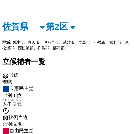
地域:
唐津市、多久市、伊万里市、武雄市、鹿島市、小城市、嬉野市、東
松浦郡、西松浦郡、杵島郡、藤津郡
立候補者一覧
当選
現職
立憲民主党
比例
1
位
おおぐし
ひろし
大串
博志
比例当選
比例現職
自由民主党