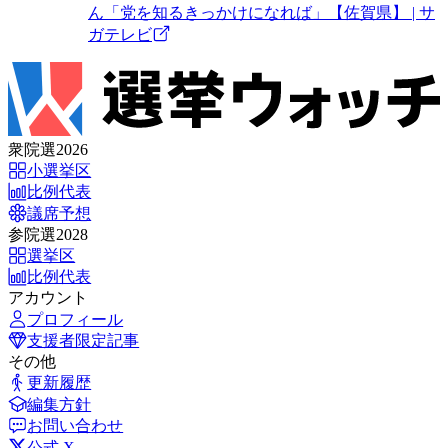
ん「党を知るきっかけになれば」【佐賀県】 | サ
ガテレビ
衆院選2026
小選挙区
比例代表
議席予想
参院選2028
選挙区
比例代表
アカウント
プロフィール
支援者限定記事
その他
更新履歴
編集方針
お問い合わせ
公式 X