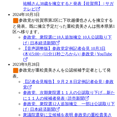
祐輔さん38歳を擁立すると発表【佐賀県】 | サガ
テレビ
2024年10月3日
参政党
が佐賀県第2区に下吹越優也さんを擁立する
と発表。既に擁立予定だった重松貴美さんは熊本県第1
区へ移ります。
参政党、衆院選に18人追加擁立 10人公認取り下
げ | 日本経済新聞
【音声調整版】参政党定例記者会見 10月3日
(木)15:00~ (11分11秒ごろから) | 参政党 | YouTube
2023年9月28日
参政党
が重松貴美さんを公認候補予定者として発
表。
【記者会見報告】９月２８日定例記者会見 | 参政
党
参政党、次期衆院選１１人の公認取り下げ…新た
に１１人の候補者発表 | 読売新聞
参政党、衆院選12人追加擁立 一部は公認取り下
げ | 日本経済新聞
衆議院選挙に立候補を表明 参政党の重松貴美さ