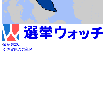
/
衆
院選
2024
佐賀県
の選挙区