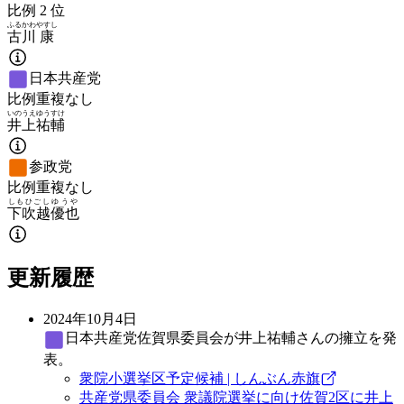
比例
2
位
ふるかわ
やすし
古川
康
日本共産党
比例重複なし
いのうえ
ゆうすけ
井上
祐輔
参政党
比例重複なし
しもひごし
ゆうや
下吹越
優也
更新履歴
2024年10月4日
日本共産党
佐賀県委員会が井上祐輔さんの擁立を発
表。
衆院小選挙区予定候補 | しんぶん赤旗
共産党県委員会 衆議院選挙に向け佐賀2区に井上