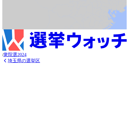
/
衆
院選
2024
埼玉県
の選挙区