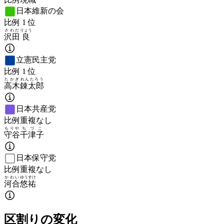
日本維新の会
比例
1
位
さわだ
りょう
沢田
良
立憲民主党
比例
1
位
たかぎ
れんたろう
高木
錬太郎
日本共産党
比例重複なし
もりや
ちづこ
守谷
千津子
日本保守党
比例重複なし
かわい
ゆうすけ
河合
悠祐
区割りの変化