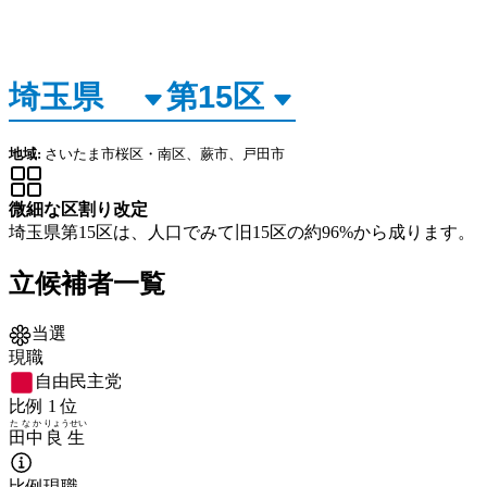
地域:
さいたま市桜区・南区、蕨市、戸田市
微細な区割り改定
埼玉県第15区は、人口でみて旧15区の約96%から成ります。
立候補者一覧
当選
現職
自由民主党
比例
1
位
たなか
りょうせい
田中
良生
比例現職