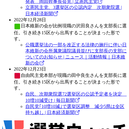
発表 岡田幹事長会見 | 立憲民主党
立憲民主党、3選挙区の公認内定 次期衆院選 |
日本経済新聞
2022年12月28日
日本維新の会
が比例現職の沢田良さんを支部長に選
任。引き続き15区から出馬することが決まった形で
す。
公職選挙法の一部を改正する法律の施行に伴い日
本維新の会所属衆議院議員並びに支部長の支部に
ついてのお知らせ | ニュース｜活動情報｜日本維
新の会
2022年12月23日
自由民主党
本部が現職の田中良生さんを支部長に選
任。引き続き15区から出馬することが決まった形で
す。
自民、次期衆院選72選挙区の公認予定者を決定
10増10減受け | 毎日新聞
自民党｢10増10減｣で選挙区調整 減少5県は全区
持ち越し | 日本経済新聞