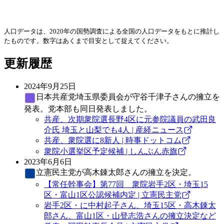
人口データは、2020年の国勢調査による全国の人口データをもとに推計し
たものです。数字はあくまで目安として捉えてください。
更新履歴
2024年9月25日
日本共産党
埼玉県委員会が守谷千津子さんの擁立を
発表。党本部も同日発表しました。
共産、次期衆院選長野4区に元参院議員の武田良
介氏 埼玉と山梨でも4人 | 産経ニュース
共産、衆院選に8新人 | 時事ドットコム
衆院小選挙区予定候補 | しんぶん赤旗
2023年6月6日
立憲民主党
が高木錬太郎さんの擁立を決定。
【常任幹事会】第77回 衆院岩手2区・埼玉15
区・富山1区公認候補内定 | 立憲民主党
岩手2区・に中村起子さん、埼玉15区・高木錬太
郎さん、富山1区・山登志浩さんの擁立決定など