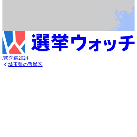
/
衆
院選
2024
埼玉県
の選挙区