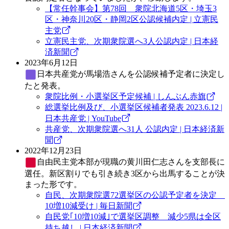
【常任幹事会】第78回 衆院北海道5区・埼玉3
区・神奈川20区・静岡2区公認候補内定 | 立憲民
主党
立憲民主党、次期衆院選へ3人公認内定 | 日本経
済新聞
2023年6月12日
日本共産党
が馬場浩さんを公認候補予定者に決定し
たと発表。
衆院比例・小選挙区予定候補 | しんぶん赤旗
総選挙比例及び、小選挙区候補者発表 2023.6.12 |
日本共産党 | YouTube
共産党、次期衆院選へ31人 公認内定 | 日本経済新
聞
2022年12月23日
自由民主党
本部が現職の黄川田仁志さんを支部長に
選任。新区割りでも引き続き3区から出馬することが決
まった形です。
自民、次期衆院選72選挙区の公認予定者を決定
10増10減受け | 毎日新聞
自民党｢10増10減｣で選挙区調整 減少5県は全区
持ち越し | 日本経済新聞