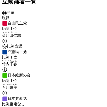
立候補者一覧
当選
現職
自由民主党
比例
1
位
きかわだ
ひとし
黄川田
仁志
比例当選
立憲民主党
比例
1
位
たけうち
ちはる
竹内
千春
日本維新の会
比例
1
位
いしかわ
たかみ
石川
隆美
日本共産党
比例重複なし