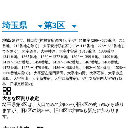
地域:
越谷市、川口市
(神根支所管内
(大字安行領根岸
(290〜676番地、711
番地、712番地を除く)、大字安行領在家
(113〜116番地、226〜282番地ま
でを除く)、大字道合、大字神戸、大字木曽呂
(1313番地、1336番地、
1341番地、1365番地、1369〜1372番地、1392〜1399番地、1409番地、
1419〜1427番地、1450番地、1459〜1462番地、1467番地、1468番地、
1473番地、1477〜1479番地、1486〜1488番地、1492〜1524番地、1528〜
1560番地を除く)、大字源左衛門新田、大字東内野、大字石神、大字赤芝
新田、大字赤山、大字新井宿、大字西新井宿)、安行支所管内大字安行慈
林、戸塚支所管内)
大きな区割り改定
埼玉県第3区は、人口でみて約68%が旧3区の約55%から成り
ますが、旧2区の約20%、旧13区の約8%も新たに加わりま
す。