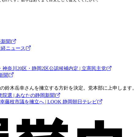
済新聞
産経ニュース
神奈川20区・静岡2区公認候補内定 | 立憲民主党
新聞
員の鈴木岳幸さんを擁立する方針を決定。党本部に上申します。
選 | あなたの静岡新聞
藤枝市議を擁立へ | LOOK 静岡朝日テレビ