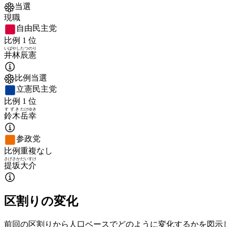
当選
現職
自由民主党
比例
1
位
いばやし
たつのり
井林
辰憲
比例当選
立憲民主党
比例
1
位
すずき
たけゆき
鈴木
岳幸
参政党
比例重複なし
さげさか
だいすけ
提坂
大介
区割りの変化
前回の区割りから人口ベースでどのように変化するかを図示