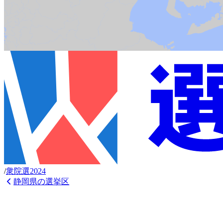
/
衆
院選
2024
静岡県
の選挙区