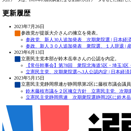
更新履歴
2023年7月26日
参政党
が提坂大介さんの擁立を発表。
参政党、新人30人追加発表 次期衆院選 | 日本経
参政、新人３０人追加発表 衆院選、１人辞退 | 
2023年6月13日
立憲民主党
本部が鈴木岳幸さんの公認を内定。
【常任幹事会】第78回 衆院北海道5区・埼玉3区・
立憲民主党、次期衆院選へ3人公認内定 | 日本経済
2023年5月15日
立憲民主党
静岡県連が静岡県第2区に藤枝市議会議
鈴木藤枝市議を２区擁立方針 立憲民主党、次期衆院
立憲民主党静岡県連 次期衆院選静岡2区に鈴木岳幸