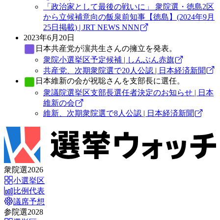
「政治家として最後の戦いに」 衆院選・徳島2区
から立候補意向の飯泉前知事【徳島】(2024年9月
25日掲載) | JRT NEWS NNN
2023年6月20日
日本共産党
が濵共生さんの擁立を発表。
衆院小選挙区予定候補 | しんぶん赤旗
共産党、次期衆院選で20人公認 | 日本経済新聞
日本維新の会
が祝聡さんを支部長に選任。
衆議院選挙区支部長選任者決定のお知らせ | 日本
維新の会
維新、次期衆院選で8人公認 | 日本経済新聞
衆院選2026
小選挙区
比例代表
議席予想
参院選2028