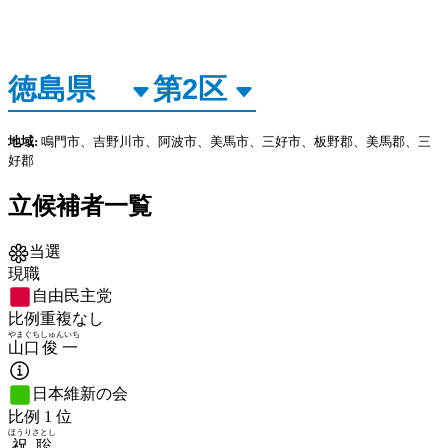
地域:
鳴門市、吉野川市、阿波市、美馬市、三好市、板野郡、美馬郡、三
好郡
立候補者一覧
当選
現職
自由民主党
比例重複なし
やまぐち
しゅんいち
山口
俊一
日本維新の会
比例
1
位
ほうり
さとし
祝
聡