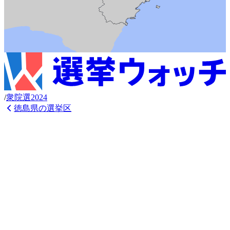
/
衆
院選
2024
徳島県
の選挙区