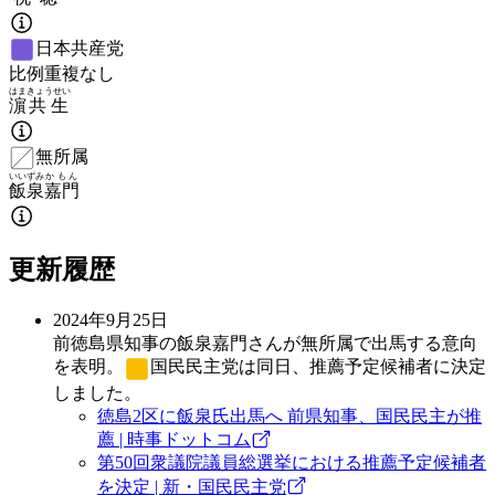
日本共産党
比例重複なし
はま
きょうせい
濵
共生
無所属
いいずみ
かもん
飯泉
嘉門
更新履歴
2024年9月25日
前徳島県知事の飯泉嘉門さんが無所属で出馬する意向
を表明。
国民民主党
は同日、推薦予定候補者に決定
しました。
徳島2区に飯泉氏出馬へ 前県知事、国民民主が推
薦 | 時事ドットコム
第50回衆議院議員総選挙における推薦予定候補者
を決定 | 新・国民民主党