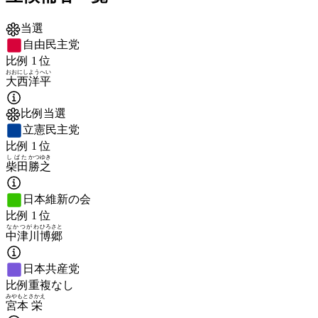
当選
自由民主党
比例
1
位
おおにし
ようへい
大西
洋平
比例当選
立憲民主党
比例
1
位
しばた
かつゆき
柴田
勝之
日本維新の会
比例
1
位
なかつがわ
ひろさと
中津川
博郷
日本共産党
比例重複なし
みやもと
さかえ
宮本
栄