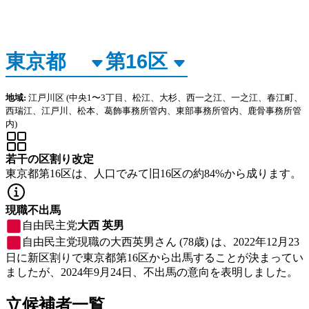
地域:
江戸川区
(中央1〜3丁目、松江、大杉、西一之江、一之江、春江町、
西瑞江、江戸川、松本、葛飾事務所管内、東部事務所管内、鹿骨事務所管
内)
若干の区割り改定
東京都第16区は、人口でみて旧16区の約84%から成ります。
現職不出馬
自由民主党
大西 英男
自由民主党
現職の大西英男さん (78歳) は、2022年12月23
日に新区割りで東京都第16区から出馬することが決まってい
ましたが、2024年9月24日、不出馬の意向を表明しました。
立候補者一覧