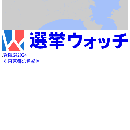
/
衆
院選
2024
東京都
の選挙区