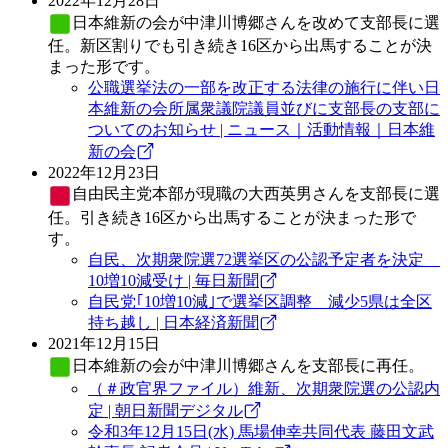
2022年12月28日
日本維新の会
が中津川博郷さんを改めて支部長に選
任。新区割りでも引き続き16区から出馬することが決
まった形です。
公職選挙法の一部を改正する法律の施行に伴い日
本維新の会所属衆議院議員並びに支部長の支部に
ついてのお知らせ | ニュース｜活動情報｜日本維
新の会
2022年12月23日
自由民主党
本部が現職の大西英男さんを支部長に選
任。引き続き16区から出馬することが決まった形で
す。
自民、次期衆院選72選挙区の公認予定者を決定
10増10減受け | 毎日新聞
自民党｢10増10減｣で選挙区調整 減少5県は全区
持ち越し | 日本経済新聞
2021年12月15日
日本維新の会
が中津川博郷さんを支部長に再任。
（＃政官界ファイル）維新、次期衆院選の公認内
定 | 朝日新聞デジタル
令和3年12月15日(水) 馬場伸幸共同代表 藤田文武