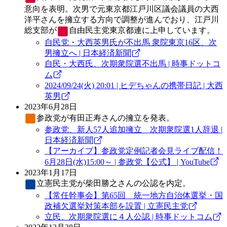
意向を表明。次男で元東京都江戸川区議会議員の大西
洋平さんを擁立する方向で調整が進んでおり、江戸川
総支部が
自由民主党
東京都連に上申しています。
自民党・大西英男氏が不出馬 衆院東京16区、次
男擁立へ | 日本経済新聞
自民・大西氏、次期衆院選不出馬 | 時事ドットコ
ム
2024/09/24(火) 20:01 | ヒデちゃんの携帯日記 | 大西
英男
2023年6月28日
参政党
が有田正寿さんの擁立を発表。
参政党、新人57人追加擁立 次期衆院選1人辞退 |
日本経済新聞
【アーカイブ】参政党定例記者会見ライブ配信！
6月28日(水)15:00～ | 参政党【公式】 | YouTube
2023年1月17日
立憲民主党
が柴田勝之さんの公認を内定。
【常任幹事会】第65回 統一地方自治体選挙・国
政補欠選挙対策本部を設置 | 立憲民主党
立民、次期衆院選に４人公認 | 時事ドットコム